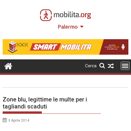
Skip
to
content
Palermo
Cerca
Zone blu, legittime le multe per i
tagliandi scaduti
3 Aprile 2014