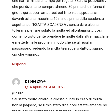
che hai 15 minuti di tempo per regolarizzare la posizione ,
che poi diventano sempre almeno 30 prima che rifanno il
giro…., qui apcoa…amat…ect ect li ho visti appostarsi
davanti ad una macchina 10 minuti prima della scadenza
aspettando l’ESATTA SCADENZA , senza dare alcuna
tolleranza…e fare subito la multa ed allontanarsi…., cosi
come ho visto gente prendere le multe dalle altre macchine
e metterle nelle proprie in modo che se gli ausiliari
passassero vedendo la multa tirerebbero dritto……siamo
ciò che viviamo…
Rispondi
peppe2994
4 Aprile 2014 at 10:56
@r302:
Sei stato molto chiaro, a questo punto in caso di multa
non la pagherò, se il ministero dice così effettivamente ho