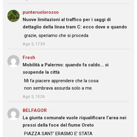
punteruolorosso
su
Nuove limitazioni al traffico per i saggi di
dettaglio della linea tram C: ecco dove e quando
: “
grazie, speriamo che si proceda
”
Ago 5, 17:39
Fresh
su
Mobilità a Palermo: quando fa caldo… si
sospende la città
: “
Mi fa piacere apprendere che la cosa
non sembrava assurda solo a me.
”
Ago 5, 15:26
BELFAGOR
su
La giunta comunale vuole riqualificare l’area nei
pressi della foce del fiume Oreto
: “
PIAZZA SANT’ ERASMO E’ STATA