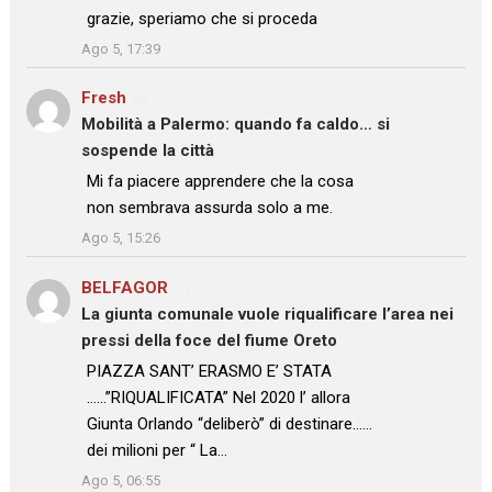
: “
grazie, speriamo che si proceda
”
Ago 5, 17:39
Fresh
su
Mobilità a Palermo: quando fa caldo… si
sospende la città
: “
Mi fa piacere apprendere che la cosa
non sembrava assurda solo a me.
”
Ago 5, 15:26
BELFAGOR
su
La giunta comunale vuole riqualificare l’area nei
pressi della foce del fiume Oreto
: “
PIAZZA SANT’ ERASMO E’ STATA
……”RIQUALIFICATA” Nel 2020 l’ allora
Giunta Orlando “deliberò” di destinare……
dei milioni per “ La…
”
Ago 5, 06:55