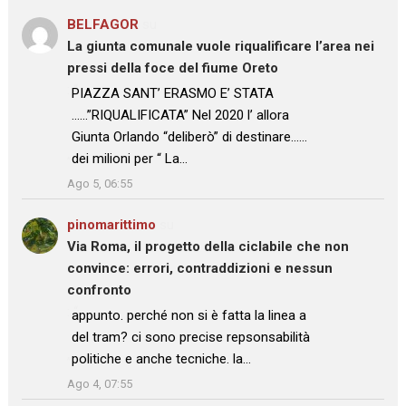
BELFAGOR
su
La giunta comunale vuole riqualificare l’area nei
pressi della foce del fiume Oreto
: “
PIAZZA SANT’ ERASMO E’ STATA
……”RIQUALIFICATA” Nel 2020 l’ allora
Giunta Orlando “deliberò” di destinare……
dei milioni per “ La…
”
Ago 5, 06:55
pinomarittimo
su
Via Roma, il progetto della ciclabile che non
convince: errori, contraddizioni e nessun
confronto
: “
appunto. perché non si è fatta la linea a
del tram? ci sono precise repsonsabilità
politiche e anche tecniche. la…
”
Ago 4, 07:55