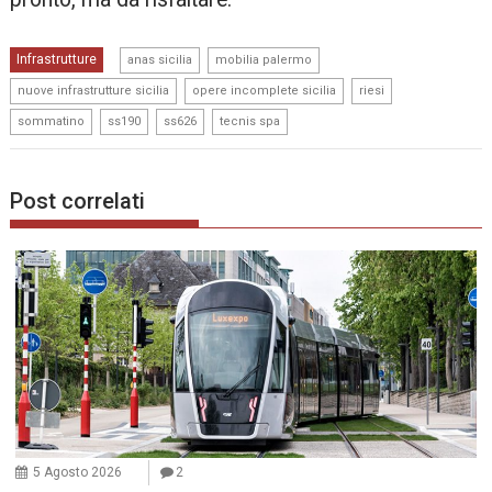
,
,
Infrastrutture
anas sicilia
mobilia palermo
,
,
,
nuove infrastrutture sicilia
opere incomplete sicilia
riesi
,
,
,
sommatino
ss190
ss626
tecnis spa
Post correlati
5 Agosto 2026
2