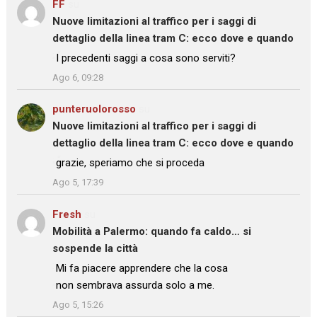
FF
su
Nuove limitazioni al traffico per i saggi di
dettaglio della linea tram C: ecco dove e quando
: “
I precedenti saggi a cosa sono serviti?
”
Ago 6, 09:28
punteruolorosso
su
Nuove limitazioni al traffico per i saggi di
dettaglio della linea tram C: ecco dove e quando
: “
grazie, speriamo che si proceda
”
Ago 5, 17:39
Fresh
su
Mobilità a Palermo: quando fa caldo… si
sospende la città
: “
Mi fa piacere apprendere che la cosa
non sembrava assurda solo a me.
”
Ago 5, 15:26