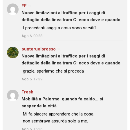
FF
su
Nuove limitazioni al traffico per i saggi di
dettaglio della linea tram C: ecco dove e quando
: “
I precedenti saggi a cosa sono serviti?
”
Ago 6, 09:28
punteruolorosso
su
Nuove limitazioni al traffico per i saggi di
dettaglio della linea tram C: ecco dove e quando
: “
grazie, speriamo che si proceda
”
Ago 5, 17:39
Fresh
su
Mobilità a Palermo: quando fa caldo… si
sospende la città
: “
Mi fa piacere apprendere che la cosa
non sembrava assurda solo a me.
”
Ago 5, 15:26