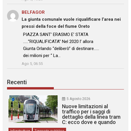
BELFAGOR
su
La giunta comunale vuole riqualificare l’area nei
pressi della foce del fiume Oreto
: “
PIAZZA SANT’ ERASMO E’ STATA
……”RIQUALIFICATA” Nel 2020 l’ allora
Giunta Orlando “deliberò” di destinare……
dei milioni per “ La…
”
Ago 5, 06:55
Recenti
5 Agosto 2026
Nuove limitazioni al
traffico per i saggi di
dettaglio della linea tram
C: ecco dove e quando
Infrastrutture
Trasporto pubblico