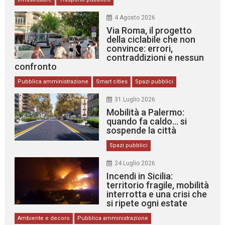
4 Agosto 2026
Via Roma, il progetto
della ciclabile che non
convince: errori,
contraddizioni e nessun
confronto
Pubblica amministrazione
Smart cities
Spazi pubblici
31 Luglio 2026
Mobilità a Palermo:
quando fa caldo… si
sospende la città
Spazi pubblici
24 Luglio 2026
Incendi in Sicilia:
territorio fragile, mobilità
interrotta e una crisi che
si ripete ogni estate
Ambiente e decoro
Pubblica amministrazione