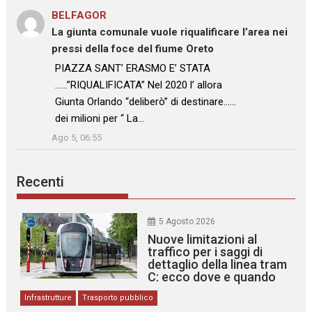
BELFAGOR
su
La giunta comunale vuole riqualificare l’area nei
pressi della foce del fiume Oreto
: “
PIAZZA SANT’ ERASMO E’ STATA
……”RIQUALIFICATA” Nel 2020 l’ allora
Giunta Orlando “deliberò” di destinare……
dei milioni per “ La…
”
Ago 5, 06:55
Recenti
5 Agosto 2026
Nuove limitazioni al
traffico per i saggi di
dettaglio della linea tram
C: ecco dove e quando
Infrastrutture
Trasporto pubblico