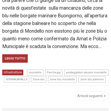
Una parere che ci giunge da un cittadino, circa la
novità di quest’estate sulla mancanza delle zone
blu nelle borgate marinare Buongiorno, all’apertura
della stagione balneare ho scoperto che nella
borgata di Mondello non esistono più le zone blu o
quanto meno come confermato da Amat e Polizia
Municipale è scaduta la convenzione. Ma ecco…
LEGGI TUTTO
,
,
Infrastrutture
mondello
Parcheggi
posteggiatori abusivi mondello
,
,
,
,
SFERRACAVALLO
Zone blu
zone blu mondello
zone blu palermo
Navigazione
Articoli seguenti
articoli