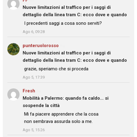
FF
su
Nuove limitazioni al traffico per i saggi di
dettaglio della linea tram C: ecco dove e quando
: “
I precedenti saggi a cosa sono serviti?
”
Ago 6, 09:28
punteruolorosso
su
Nuove limitazioni al traffico per i saggi di
dettaglio della linea tram C: ecco dove e quando
: “
grazie, speriamo che si proceda
”
Ago 5, 17:39
Fresh
su
Mobilità a Palermo: quando fa caldo… si
sospende la città
: “
Mi fa piacere apprendere che la cosa
non sembrava assurda solo a me.
”
Ago 5, 15:26