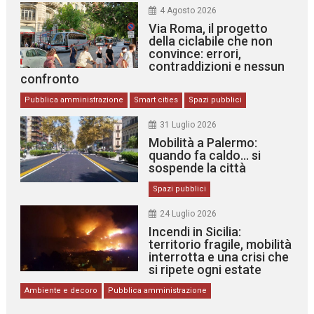
4 Agosto 2026
Via Roma, il progetto
della ciclabile che non
convince: errori,
contraddizioni e nessun
confronto
Pubblica amministrazione
Smart cities
Spazi pubblici
31 Luglio 2026
Mobilità a Palermo:
quando fa caldo… si
sospende la città
Spazi pubblici
24 Luglio 2026
Incendi in Sicilia:
territorio fragile, mobilità
interrotta e una crisi che
si ripete ogni estate
Ambiente e decoro
Pubblica amministrazione