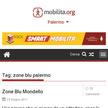
Skip
to
content
Palermo
Cerca
Tag:
zone blu palermo
20
Zone Blu Mondello
Commenti
23 Giugno 2011