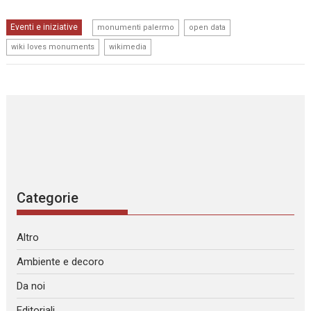
,
,
Eventi e iniziative
monumenti palermo
open data
,
wiki loves monuments
wikimedia
Categorie
Altro
Ambiente e decoro
Da noi
Editoriali