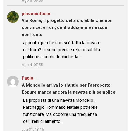
Ago 5, 06:55
pinomarittimo
su
Via Roma, il progetto della ciclabile che non
convince: errori, contraddizioni e nessun
confronto
: “
appunto. perché non si è fatta la linea a
del tram? ci sono precise repsonsabilità
politiche e anche tecniche. la…
”
Ago 4, 07:55
Paolo
su
A Mondello arriva lo shuttle per l’aeroporto.
Eppure manca ancora la navetta più semplice
: “
La proposta di una navetta Mondello .
Parcheggio Tommaso Natale potrebbe
funzionare. Ma occorre una frequenza
dei Treni di almento…
”
Lug 31, 13:16