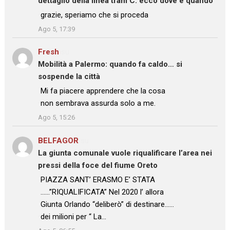
dettaglio della linea tram C: ecco dove e quando
: “
grazie, speriamo che si proceda
”
Ago 5, 17:39
Fresh
su
Mobilità a Palermo: quando fa caldo… si
sospende la città
: “
Mi fa piacere apprendere che la cosa
non sembrava assurda solo a me.
”
Ago 5, 15:26
BELFAGOR
su
La giunta comunale vuole riqualificare l’area nei
pressi della foce del fiume Oreto
: “
PIAZZA SANT’ ERASMO E’ STATA
……”RIQUALIFICATA” Nel 2020 l’ allora
Giunta Orlando “deliberò” di destinare……
dei milioni per “ La…
”