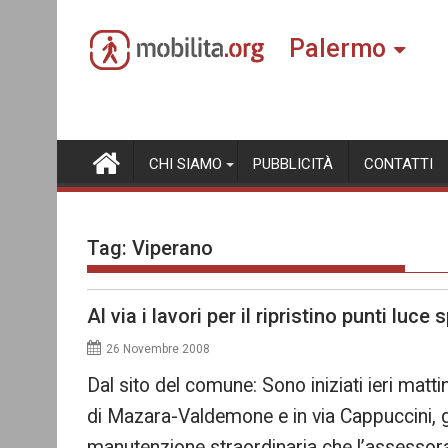
Skip
to
Palermo
content
CHI SIAMO
PUBBLICITÀ
CONTATTI
Tag:
Viperano
Al via i lavori per il ripristino punti luce 
26 Novembre 2008
Dal sito del comune: Sono iniziati ieri mattina
di Mazara-Valdemone e in via Cappuccini, g
manutenzione straordinaria che l’assessor