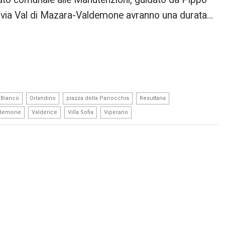
in via Val di Mazara-Valdemone avranno una durata…
,
,
,
,
 Bianco
Orlandino
piazza della Parrocchia
Resuttana
,
,
,
ldemone
Valderice
Villa Sofia
Viperano