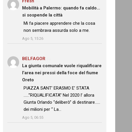
Fresh
su
Mobilità a Palermo: quando fa caldo…
si sospende la città
: “
Mi fa piacere apprendere che la cosa
non sembrava assurda solo a me.
”
Ago 5, 15:26
BELFAGOR
su
La giunta comunale vuole riqualificare
l’area nei pressi della foce del fiume
Oreto
: “
PIAZZA SANT’ ERASMO E’ STATA
……”RIQUALIFICATA” Nel 2020 l’ allora
Giunta Orlando “deliberò” di destinare……
dei milioni per “ La…
”
Ago 5, 06:55