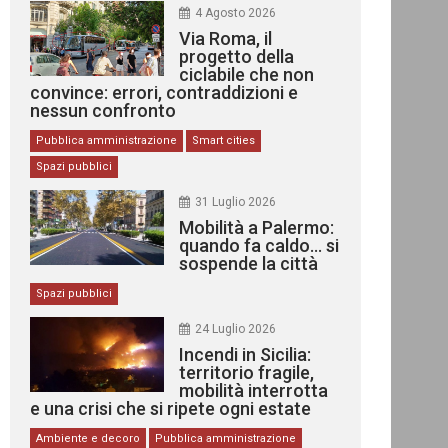
4 Agosto 2026
Via Roma, il
progetto della
ciclabile che non
convince: errori, contraddizioni e
nessun confronto
Pubblica amministrazione
Smart cities
Spazi pubblici
31 Luglio 2026
Mobilità a Palermo:
quando fa caldo… si
sospende la città
Spazi pubblici
24 Luglio 2026
Incendi in Sicilia:
territorio fragile,
mobilità interrotta
e una crisi che si ripete ogni estate
Ambiente e decoro
Pubblica amministrazione