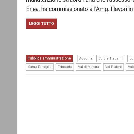
Enea, ha commissionato all’Amg. I lavori 
LEGGI TUTTO
,
,
Pubblica amministrazione
Ausonia
Cortile Trapani I
Lo
,
,
,
,
Sacra Famiglia
Trinacria
Val di Mazara
Val Platani
Va