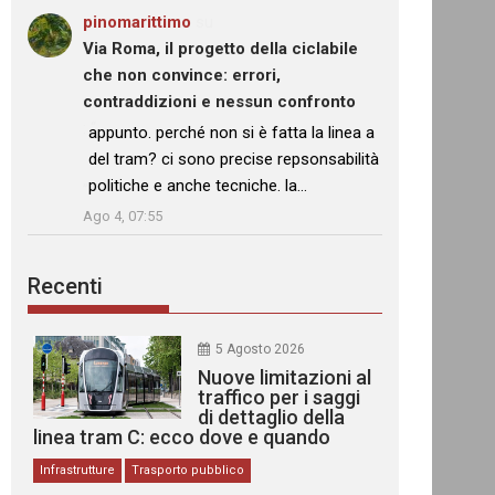
pinomarittimo
su
Via Roma, il progetto della ciclabile
che non convince: errori,
contraddizioni e nessun confronto
: “
appunto. perché non si è fatta la linea a
del tram? ci sono precise repsonsabilità
politiche e anche tecniche. la…
”
Ago 4, 07:55
Recenti
5 Agosto 2026
Nuove limitazioni al
traffico per i saggi
di dettaglio della
linea tram C: ecco dove e quando
Infrastrutture
Trasporto pubblico