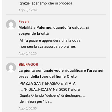
: “
grazie, speriamo che si proceda
”
Ago 5, 17:39
Fresh
su
Mobilità a Palermo: quando fa caldo… si
sospende la città
: “
Mi fa piacere apprendere che la cosa
non sembrava assurda solo a me.
”
Ago 5, 15:26
BELFAGOR
su
La giunta comunale vuole riqualificare l’area nei
pressi della foce del fiume Oreto
: “
PIAZZA SANT’ ERASMO E’ STATA
……”RIQUALIFICATA” Nel 2020 l’ allora
Giunta Orlando “deliberò” di destinare……
dei milioni per “ La…
”
Ago 5, 06:55