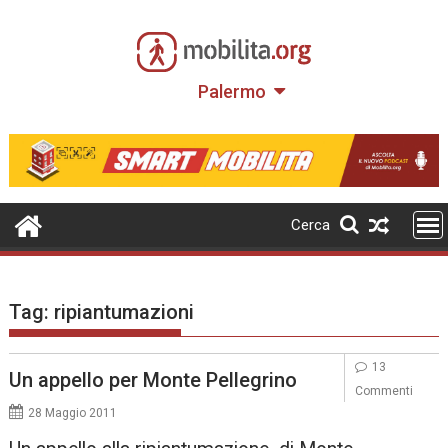
Skip
to
content
Palermo
Cerca
Tag:
ripiantumazioni
13
Un appello per Monte Pellegrino
Commenti
28 Maggio 2011