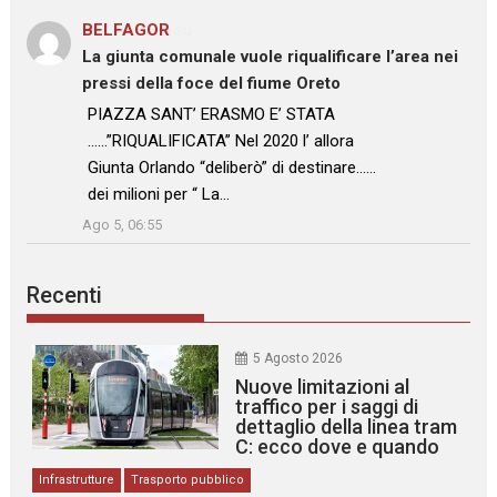
BELFAGOR
su
La giunta comunale vuole riqualificare l’area nei
pressi della foce del fiume Oreto
: “
PIAZZA SANT’ ERASMO E’ STATA
……”RIQUALIFICATA” Nel 2020 l’ allora
Giunta Orlando “deliberò” di destinare……
dei milioni per “ La…
”
Ago 5, 06:55
Recenti
5 Agosto 2026
Nuove limitazioni al
traffico per i saggi di
dettaglio della linea tram
C: ecco dove e quando
Infrastrutture
Trasporto pubblico