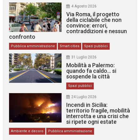
4 Agosto 2026
Via Roma, il progetto
della ciclabile che non
convince: errori,
contraddizioni e nessun
confronto
Pubblica amministrazione
Smart cities
Spazi pubblici
31 Luglio 2026
Mobilità a Palermo:
quando fa caldo… si
sospende la città
Spazi pubblici
24 Luglio 2026
Incendi in Sicilia:
territorio fragile, mobilità
interrotta e una crisi che
si ripete ogni estate
Ambiente e decoro
Pubblica amministrazione