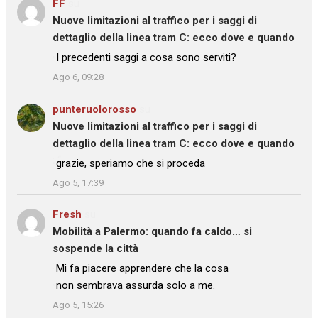
FF
su
Nuove limitazioni al traffico per i saggi di
dettaglio della linea tram C: ecco dove e quando
: “
I precedenti saggi a cosa sono serviti?
”
Ago 6, 09:28
punteruolorosso
su
Nuove limitazioni al traffico per i saggi di
dettaglio della linea tram C: ecco dove e quando
: “
grazie, speriamo che si proceda
”
Ago 5, 17:39
Fresh
su
Mobilità a Palermo: quando fa caldo… si
sospende la città
: “
Mi fa piacere apprendere che la cosa
non sembrava assurda solo a me.
”
Ago 5, 15:26