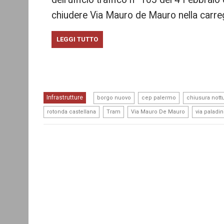
chiudere Via Mauro de Mauro nella carreg
LEGGI TUTTO
,
,
Infrastrutture
borgo nuovo
cep palermo
chiusura nott
,
,
,
rotonda castellana
Tram
Via Mauro De Mauro
via paladin