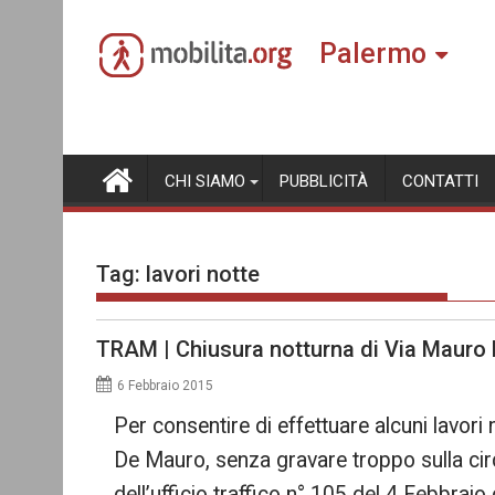
Skip
to
Palermo
content
CHI SIAMO
PUBBLICITÀ
CONTATTI
Tag:
lavori notte
TRAM | Chiusura notturna di Via Mauro
6 Febbraio 2015
Per consentire di effettuare alcuni lavor
De Mauro, senza gravare troppo sulla cir
dell’ufficio traffico n° 105 del 4 Febbraio