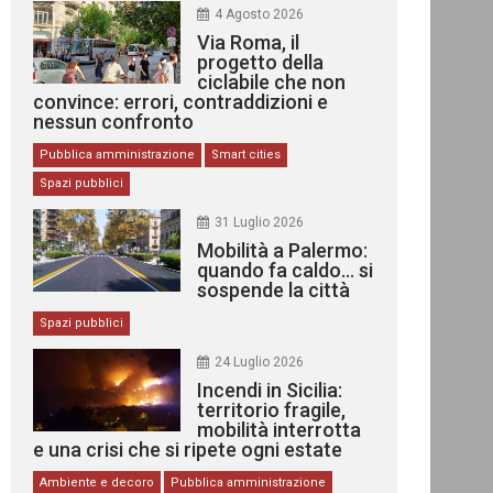
4 Agosto 2026
Via Roma, il
progetto della
ciclabile che non
convince: errori, contraddizioni e
nessun confronto
Pubblica amministrazione
Smart cities
Spazi pubblici
31 Luglio 2026
Mobilità a Palermo:
quando fa caldo… si
sospende la città
Spazi pubblici
24 Luglio 2026
Incendi in Sicilia:
territorio fragile,
mobilità interrotta
e una crisi che si ripete ogni estate
Ambiente e decoro
Pubblica amministrazione