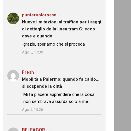
punteruolorosso
su
Nuove limitazioni al traffico per i saggi
di dettaglio della linea tram C: ecco
dove e quando
: “
grazie, speriamo che si proceda
”
Ago 5, 17:39
Fresh
su
Mobilità a Palermo: quando fa caldo…
si sospende la città
: “
Mi fa piacere apprendere che la cosa
non sembrava assurda solo a me.
”
Ago 5, 15:26
BELFAGOR
su