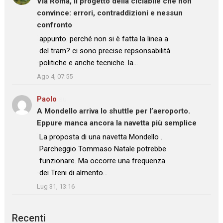
Via Roma, il progetto della ciclabile che non
convince: errori, contraddizioni e nessun
confronto
: “
appunto. perché non si è fatta la linea a
del tram? ci sono precise repsonsabilità
politiche e anche tecniche. la…
”
Ago 4, 07:55
Paolo
su
A Mondello arriva lo shuttle per l’aeroporto.
Eppure manca ancora la navetta più semplice
: “
La proposta di una navetta Mondello .
Parcheggio Tommaso Natale potrebbe
funzionare. Ma occorre una frequenza
dei Treni di almento…
”
Lug 31, 13:16
Recenti