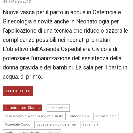
9 Marzo 2013
Nuova vasca per il parto in acqua in Ostetricia e
Ginecologia e novità anche in Neonatologia per
l’applicazione di una tecnica che riduce o azzera le
complicanze possibili nei neonati prematuri.
L’obiettivo dell’Azienda Ospedaliera Civico è di
potenziare l’umanizzazione dell’assistenza della
donna gravida e dei bambini. La sala per il parto in
acqua, al primo…
LEGGI TUTTO
,
Infrastrutture
Stampa
,
arnas civico
,
,
,
assessorato alla sanità regione sicilia
Ginecologia
Neonatologia
,
,
,
Ospedale Civico
ospedale civico palermo
Ostretricia
pediatria ospedale civico palermo