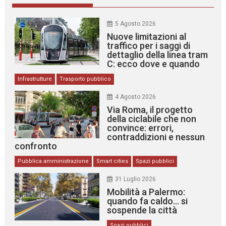
5 Agosto 2026
Nuove limitazioni al
traffico per i saggi di
dettaglio della linea tram
C: ecco dove e quando
Infrastrutture
Trasporto pubblico
4 Agosto 2026
Via Roma, il progetto
della ciclabile che non
convince: errori,
contraddizioni e nessun
confronto
Pubblica amministrazione
Smart cities
Spazi pubblici
31 Luglio 2026
Mobilità a Palermo:
quando fa caldo… si
sospende la città
Spazi pubblici