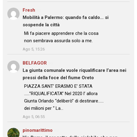
Fresh
su
Mobilità a Palermo: quando fa caldo… si
sospende la città
: “
Mi fa piacere apprendere che la cosa
non sembrava assurda solo a me.
”
Ago 5, 15:26
BELFAGOR
su
La giunta comunale vuole riqualificare l’area nei
pressi della foce del fiume Oreto
: “
PIAZZA SANT’ ERASMO E’ STATA
……”RIQUALIFICATA” Nel 2020 l’ allora
Giunta Orlando “deliberò” di destinare……
dei milioni per “ La…
”
Ago 5, 06:55
pinomarittimo
su