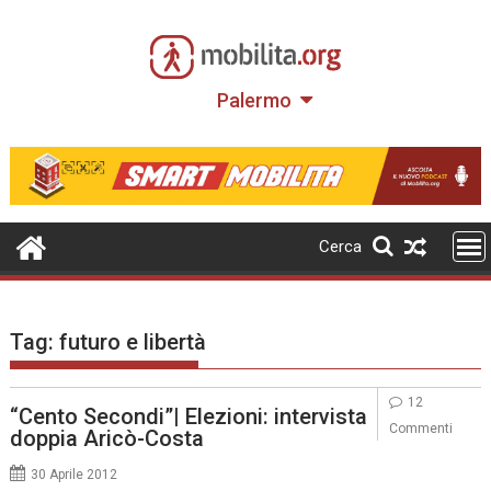
Skip
to
content
Palermo
Cerca
Tag:
futuro e libertà
12
“Cento Secondi”| Elezioni: intervista
Commenti
doppia Aricò-Costa
30 Aprile 2012