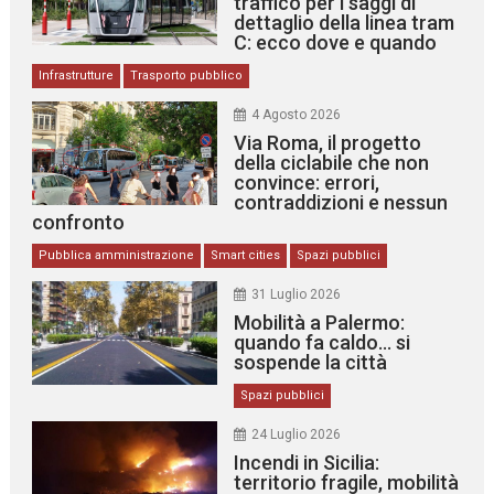
traffico per i saggi di
dettaglio della linea tram
C: ecco dove e quando
Infrastrutture
Trasporto pubblico
4 Agosto 2026
Via Roma, il progetto
della ciclabile che non
convince: errori,
contraddizioni e nessun
confronto
Pubblica amministrazione
Smart cities
Spazi pubblici
31 Luglio 2026
Mobilità a Palermo:
quando fa caldo… si
sospende la città
Spazi pubblici
24 Luglio 2026
Incendi in Sicilia:
territorio fragile, mobilità