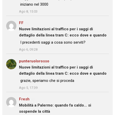
iniziano nel 3000
”
Ago 8, 15:03
FF
su
Nuove limitazioni al traffico per i saggi di
dettaglio della linea tram C: ecco dove e quando
: “
I precedenti saggi a cosa sono serviti?
”
Ago 6, 09:28
punteruolorosso
su
Nuove limitazioni al traffico per i saggi di
dettaglio della linea tram C: ecco dove e quando
: “
grazie, speriamo che si proceda
”
Ago 5, 17:39
Fresh
su
Mobilità a Palermo: quando fa caldo… si
sospende la città