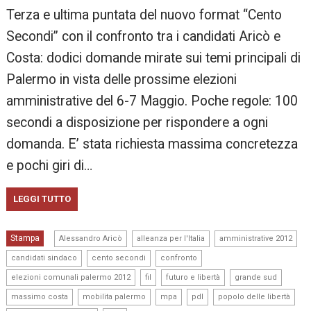
Terza e ultima puntata del nuovo format “Cento
Secondi” con il confronto tra i candidati Aricò e
Costa: dodici domande mirate sui temi principali di
Palermo in vista delle prossime elezioni
amministrative del 6-7 Maggio. Poche regole: 100
secondi a disposizione per rispondere a ogni
domanda. E’ stata richiesta massima concretezza
e pochi giri di…
LEGGI TUTTO
,
,
,
Stampa
Alessandro Aricò
alleanza per l'Italia
amministrative 2012
,
,
,
candidati sindaco
cento secondi
confronto
,
,
,
,
elezioni comunali palermo 2012
fil
futuro e libertà
grande sud
,
,
,
,
,
massimo costa
mobilita palermo
mpa
pdl
popolo delle libertà