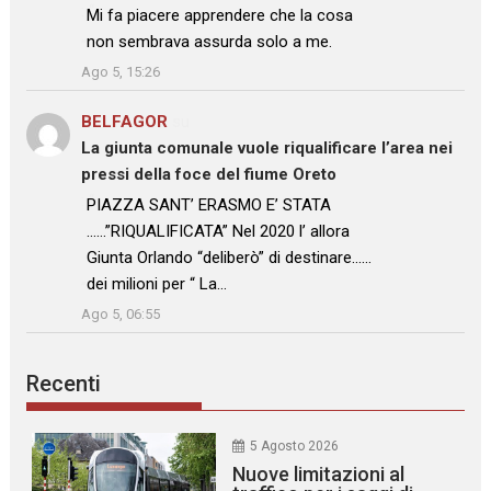
: “
Mi fa piacere apprendere che la cosa
non sembrava assurda solo a me.
”
Ago 5, 15:26
BELFAGOR
su
La giunta comunale vuole riqualificare l’area nei
pressi della foce del fiume Oreto
: “
PIAZZA SANT’ ERASMO E’ STATA
……”RIQUALIFICATA” Nel 2020 l’ allora
Giunta Orlando “deliberò” di destinare……
dei milioni per “ La…
”
Ago 5, 06:55
Recenti
5 Agosto 2026
Nuove limitazioni al