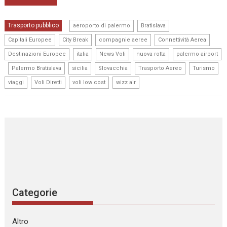
,
,
Trasporto pubblico
aeroporto di palermo
Bratislava
,
,
,
,
Capitali Europee
City Break
compagnie aeree
Connettività Aerea
,
,
,
,
Destinazioni Europee
italia
News Voli
nuova rotta
palermo airport
,
,
,
,
,
,
Palermo Bratislava
sicilia
Slovacchia
Trasporto Aereo
Turismo
,
,
,
viaggi
Voli Diretti
voli low cost
wizz air
Categorie
Altro