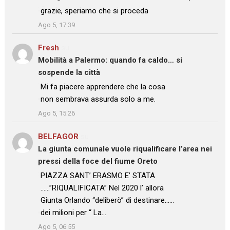
: “
grazie, speriamo che si proceda
”
Ago 5, 17:39
Fresh
su
Mobilità a Palermo: quando fa caldo… si
sospende la città
: “
Mi fa piacere apprendere che la cosa
non sembrava assurda solo a me.
”
Ago 5, 15:26
BELFAGOR
su
La giunta comunale vuole riqualificare l’area nei
pressi della foce del fiume Oreto
: “
PIAZZA SANT’ ERASMO E’ STATA
……”RIQUALIFICATA” Nel 2020 l’ allora
Giunta Orlando “deliberò” di destinare……
dei milioni per “ La…
”
Ago 5, 06:55