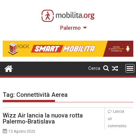
Skip
to
content
Palermo
Cerca
Tag:
Connettività Aerea
Lascia
Wizz Air lancia la nuova rotta
un
Palermo-Bratislava
commento
13 Agosto 2025