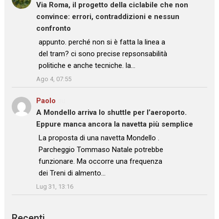
Via Roma, il progetto della ciclabile che non
convince: errori, contraddizioni e nessun
confronto
: “
appunto. perché non si è fatta la linea a
del tram? ci sono precise repsonsabilità
politiche e anche tecniche. la…
”
Ago 4, 07:55
Paolo
su
A Mondello arriva lo shuttle per l’aeroporto.
Eppure manca ancora la navetta più semplice
: “
La proposta di una navetta Mondello .
Parcheggio Tommaso Natale potrebbe
funzionare. Ma occorre una frequenza
dei Treni di almento…
”
Lug 31, 13:16
Recenti