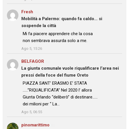
Fresh
su
Mobilità a Palermo: quando fa caldo… si
sospende la città
: “
Mi fa piacere apprendere che la cosa
non sembrava assurda solo a me.
”
Ago 5, 15:26
BELFAGOR
su
La giunta comunale vuole riqualificare l’area nei
pressi della foce del fiume Oreto
: “
PIAZZA SANT’ ERASMO E’ STATA
……”RIQUALIFICATA” Nel 2020 l’ allora
Giunta Orlando “deliberò” di destinare……
dei milioni per “ La…
”
Ago 5, 06:55
pinomarittimo
su