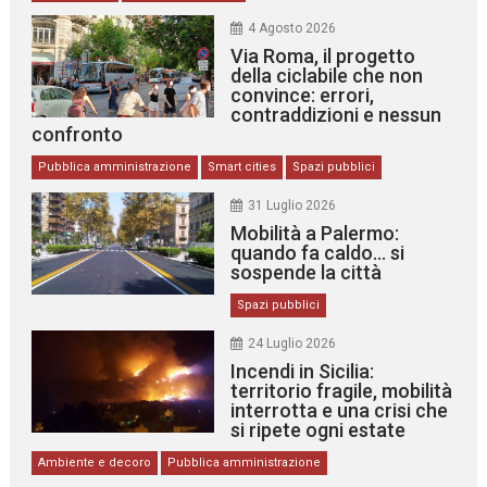
4 Agosto 2026
Via Roma, il progetto
della ciclabile che non
convince: errori,
contraddizioni e nessun
confronto
Pubblica amministrazione
Smart cities
Spazi pubblici
31 Luglio 2026
Mobilità a Palermo:
quando fa caldo… si
sospende la città
Spazi pubblici
24 Luglio 2026
Incendi in Sicilia:
territorio fragile, mobilità
interrotta e una crisi che
si ripete ogni estate
Ambiente e decoro
Pubblica amministrazione