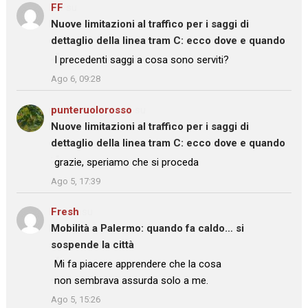
FF
su
Nuove limitazioni al traffico per i saggi di
dettaglio della linea tram C: ecco dove e quando
: “
I precedenti saggi a cosa sono serviti?
”
Ago 6, 09:28
punteruolorosso
su
Nuove limitazioni al traffico per i saggi di
dettaglio della linea tram C: ecco dove e quando
: “
grazie, speriamo che si proceda
”
Ago 5, 17:39
Fresh
su
Mobilità a Palermo: quando fa caldo… si
sospende la città
: “
Mi fa piacere apprendere che la cosa
non sembrava assurda solo a me.
”
Ago 5, 15:26