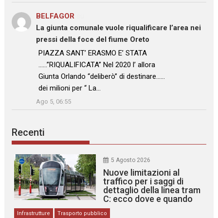
BELFAGOR
su
La giunta comunale vuole riqualificare l’area nei
pressi della foce del fiume Oreto
: “
PIAZZA SANT’ ERASMO E’ STATA
……”RIQUALIFICATA” Nel 2020 l’ allora
Giunta Orlando “deliberò” di destinare……
dei milioni per “ La…
”
Ago 5, 06:55
Recenti
5 Agosto 2026
Nuove limitazioni al
traffico per i saggi di
dettaglio della linea tram
C: ecco dove e quando
Infrastrutture
Trasporto pubblico