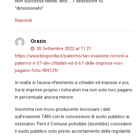
Non successa niente, anzi …..l’ assessore fu
“dimissionato”.
Rispondi
Orazio
30 Settembre 2022 at 11:21
https://www.blogsicilia.it/palermo/tari-evasione-record-a-
palermo-il-37-dei-cittadini-ed-il-67-delle-imprese-non-
pagano-foto/409129/
In realtà si faceva riferimento a cittadini ed imprese e poi,
tra le imprese proprio i ristoratori ma non solo loro pagano
in percentuale ancora minore.
Insomma non trovo producente incrociare i dati
sull’evasione TARI con le concessioni di suolo pubblico ai
ristoratori. Però il Comune potrebbe (dovrebbe) concedere
il suolo pubblico solo previo accertamento della regolarità