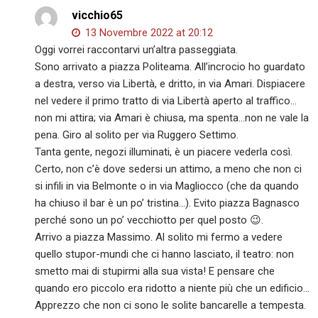
vicchio65
13 Novembre 2022 at 20:12
Oggi vorrei raccontarvi un’altra passeggiata.
Sono arrivato a piazza Politeama. All’incrocio ho guardato
a destra, verso via Libertà, e dritto, in via Amari. Dispiacere
nel vedere il primo tratto di via Libertà aperto al traffico…
non mi attira; via Amari è chiusa, ma spenta…non ne vale la
pena. Giro al solito per via Ruggero Settimo.
Tanta gente, negozi illuminati, è un piacere vederla così.
Certo, non c’è dove sedersi un attimo, a meno che non ci
si infili in via Belmonte o in via Magliocco (che da quando
ha chiuso il bar è un po’ tristina…). Evito piazza Bagnasco
perché sono un po’ vecchiotto per quel posto 😉.
Arrivo a piazza Massimo. Al solito mi fermo a vedere
quello stupor-mundi che ci hanno lasciato, il teatro: non
smetto mai di stupirmi alla sua vista! E pensare che
quando ero piccolo era ridotto a niente più che un edificio…
Apprezzo che non ci sono le solite bancarelle a tempesta.