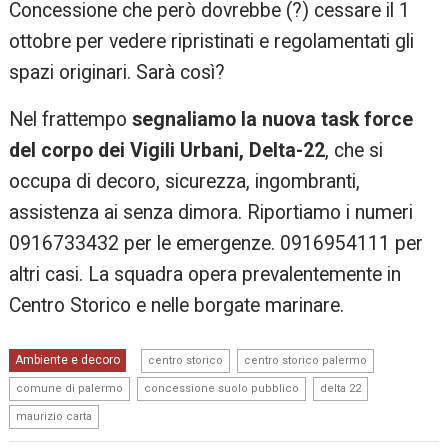
Concessione che però dovrebbe (?) cessare il 1
ottobre per vedere ripristinati e regolamentati gli
spazi originari. Sarà così?
Nel frattempo
segnaliamo la nuova task force
del corpo dei Vigili Urbani, Delta-22
, che si
occupa di decoro, sicurezza, ingombranti,
assistenza ai senza dimora. Riportiamo i numeri
0916733432 per le emergenze. 0916954111 per
altri casi. La squadra opera prevalentemente in
Centro Storico e nelle borgate marinare.
,
,
Ambiente e decoro
centro storico
centro storico palermo
,
,
,
comune di palermo
concessione suolo pubblico
delta 22
maurizio carta