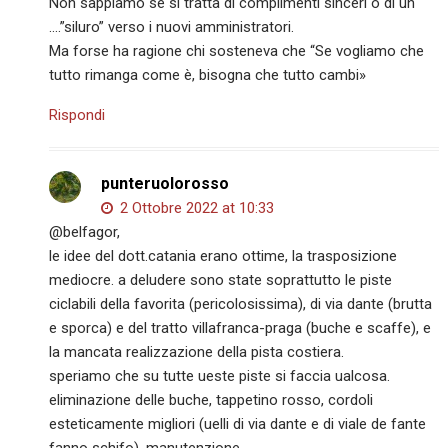
Non sappiamo se si tratta di complimenti sinceri o di un
….”siluro” verso i nuovi amministratori.
Ma forse ha ragione chi sosteneva che “Se vogliamo che
tutto rimanga come è, bisogna che tutto cambi»
Rispondi
punteruolorosso
2 Ottobre 2022 at 10:33
@belfagor,
le idee del dott.catania erano ottime, la trasposizione
mediocre. a deludere sono state soprattutto le piste
ciclabili della favorita (pericolosissima), di via dante (brutta
e sporca) e del tratto villafranca-praga (buche e scaffe), e
la mancata realizzazione della pista costiera.
speriamo che su tutte ueste piste si faccia ualcosa.
eliminazione delle buche, tappetino rosso, cordoli
esteticamente migliori (uelli di via dante e di viale de fante