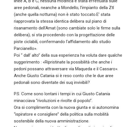
linee A, B e C; nessuna modifica è stata effettuata sulle
aree pedonali, neanche a Mondello; l’impianto della Ztl
(anche quella notturna) non è stato toccato.E’ stata
riapprovata la stessa identica delibera sul piano di
risanamento dell’Amat (sono cambiate solo le firme sulla
delibera); si sta procedendo con la progettazione delle
piste ciclabili, confermando l’affidamento allo studio
Parcianello».
Poi “ dall’ alto” della sua esperienza ha voluta dare qualche
suggerimento : «Ripristinate la possibilità che anche i
pedoni possano attraversare via Maqueda e il Cassaro».
Anche Giusto Catania si è reso conto che le due aree
pedonali sono diventate dei suq invivibili?
P.S. Come sono lontani i tempi in cui Giusto Catania
minacciava “rivoluzioni e rivolte di popolo”.
Ora si complimenta con la nuova giunta e si autonomina
“ispiratore e consigliere” della politica sulla mobilità
sostenibile della nuova amministrazione.