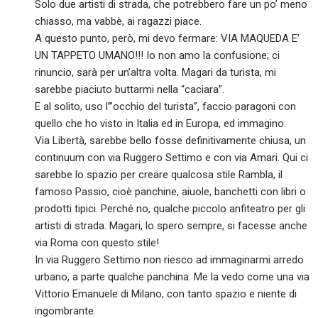
Solo due artisti di strada, che potrebbero fare un po’ meno
chiasso, ma vabbè, ai ragazzi piace.
A questo punto, però, mi devo fermare: VIA MAQUEDA E’
UN TAPPETO UMANO!!! Io non amo la confusione; ci
rinuncio, sarà per un’altra volta. Magari da turista, mi
sarebbe piaciuto buttarmi nella “caciara”.
E al solito, uso l’”occhio del turista”, faccio paragoni con
quello che ho visto in Italia ed in Europa, ed immagino.
Via Libertà, sarebbe bello fosse definitivamente chiusa, un
continuum con via Ruggero Settimo e con via Amari. Qui ci
sarebbe lo spazio per creare qualcosa stile Rambla, il
famoso Passio, cioè panchine, aiuole, banchetti con libri o
prodotti tipici. Perché no, qualche piccolo anfiteatro per gli
artisti di strada. Magari, lo spero sempre, si facesse anche
via Roma con questo stile!
In via Ruggero Settimo non riesco ad immaginarmi arredo
urbano, a parte qualche panchina. Me la vedo come una via
Vittorio Emanuele di Milano, con tanto spazio e niente di
ingombrante.