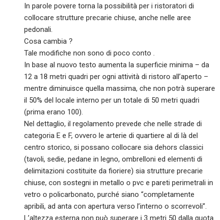
In parole povere torna la possibilità per i ristoratori di
collocare strutture precarie chiuse, anche nelle aree
pedonali.
Cosa cambia ?
Tale modifiche non sono di poco conto .
In base al nuovo testo aumenta la superficie minima – da
12 a 18 metri quadri per ogni attività di ristoro all’aperto –
mentre diminuisce quella massima, che non potrà superare
il 50% del locale interno per un totale di 50 metri quadri
(prima erano 100).
Nel dettaglio, il regolamento prevede che nelle strade di
categoria E e F, ovvero le arterie di quartiere al di là del
centro storico, si possano collocare sia dehors classici
(tavoli, sedie, pedane in legno, ombrelloni ed elementi di
delimitazioni costituite da fioriere) sia strutture precarie
chiuse, con sostegni in metallo o pvc e pareti perimetrali in
vetro o policarbonato, purché siano “completamente
apribili, ad anta con apertura verso l’interno o scorrevoli”.
L’altezza esterna non può superare i 3 metri 50 dalla quota