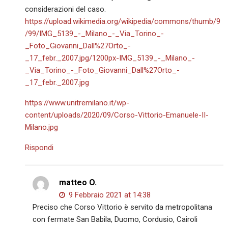
considerazioni del caso.
https://upload.wikimedia.org/wikipedia/commons/thumb/9
/99/IMG_5139_-_Milano_-_Via_Torino_-
_Foto_Giovanni_Dall%27Orto_-
_17_febr._2007.jpg/1200px-IMG_5139_-_Milano_-
_Via_Torino_-_Foto_Giovanni_Dall%27Orto_-
_17_febr._2007.jpg
https://www.unitremilano.it/wp-
content/uploads/2020/09/Corso-Vittorio-Emanuele-II-
Milano.jpg
Rispondi
matteo O.
9 Febbraio 2021 at 14:38
Preciso che Corso Vittorio è servito da metropolitana
con fermate San Babila, Duomo, Cordusio, Cairoli