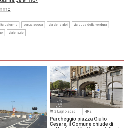
bilita.palermo/
lermo
,
,
,
,
ita palermo
senza acqua
via delle alpi
via duca della verdura
,
no
viale lazio
2 Luglio 2026
2
Parcheggio piazza Giulio
Cesare, il Comune chiude di