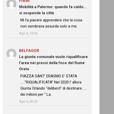
Fresh
su
Mobilità a Palermo: quando fa caldo…
si sospende la città
: “
Mi fa piacere apprendere che la cosa
non sembrava assurda solo a me.
”
Ago 5, 15:26
BELFAGOR
su
La giunta comunale vuole riqualificare
l’area nei pressi della foce del fiume
Oreto
: “
PIAZZA SANT’ ERASMO E’ STATA
……”RIQUALIFICATA” Nel 2020 l’ allora
Giunta Orlando “deliberò” di destinare……
dei milioni per “ La…
”
Ago 5, 06:55