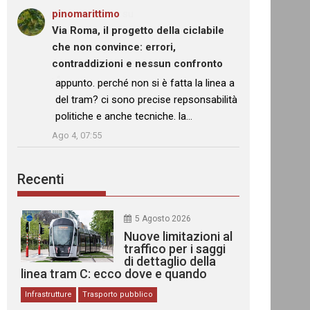
pinomarittimo
su
Via Roma, il progetto della ciclabile
che non convince: errori,
contraddizioni e nessun confronto
: “
appunto. perché non si è fatta la linea a
del tram? ci sono precise repsonsabilità
politiche e anche tecniche. la…
”
Ago 4, 07:55
Recenti
5 Agosto 2026
Nuove limitazioni al
traffico per i saggi
di dettaglio della
linea tram C: ecco dove e quando
Infrastrutture
Trasporto pubblico