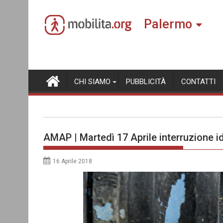
Skip
to
Palermo
content
CHI SIAMO
PUBBLICITÀ
CONTATTI
AMAP | Martedì 17 Aprile interruzione id
16 Aprile 2018