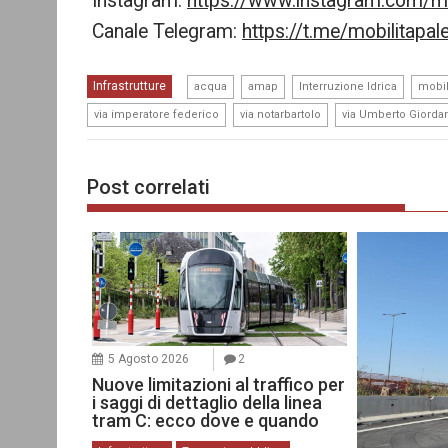
Instagram:
https://www.instagram.com/mo
Canale Telegram:
https://t.me/mobilitapa
,
,
,
Infrastrutture
acqua
amap
Interruzione Idrica
mobil
,
,
via imperatore federico
via notarbartolo
via Umberto Giorda
Post correlati
5 Agosto 2026
2
Nuove limitazioni al traffico per
i saggi di dettaglio della linea
tram C: ecco dove e quando