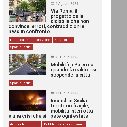
4 Agosto 2026
Via Roma, il
progetto della
ciclabile che non
convince: errori, contraddizioni e
nessun confronto
Pubblica amministrazione
Smart cities
Spazi pubblici
31 Luglio 2026
Mobilità a Palermo:
quando fa caldo… si
sospende la città
Spazi pubblici
24 Luglio 2026
Incendi in Sicilia:
territorio fragile,
mobilità interrotta
e una crisi che si ripete ogni estate
Ambiente e decoro
Pubblica amministrazione