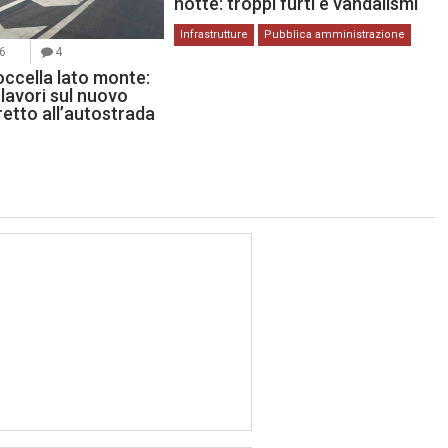
notte: troppi furti e vandalismi
Infrastrutture
Pubblica amministrazione
26
4
occella lato monte:
lavori sul nuovo
etto all’autostrada