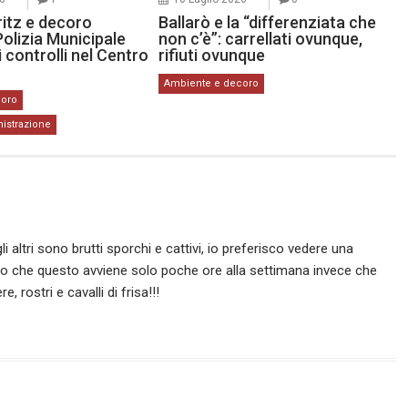
itz e decoro
Ballarò e la “differenziata che
Polizia Municipale
non c’è”: carrellati ovunque,
i controlli nel Centro
rifiuti ovunque
Ambiente e decoro
coro
istrazione
gli altri sono brutti sporchi e cattivi, io preferisco vedere una
o che questo avviene solo poche ore alla settimana invece che
, rostri e cavalli di frisa!!!