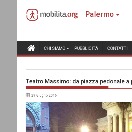
Skip
to
Palermo
content
CHI SIAMO
PUBBLICITÀ
CONTATTI
Teatro Massimo: da piazza pedonale a 
29 Giugno 2016