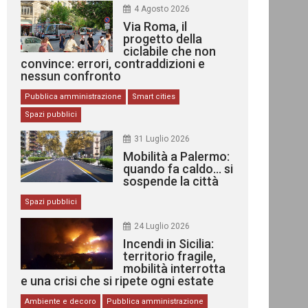
4 Agosto 2026
Via Roma, il
progetto della
ciclabile che non
convince: errori, contraddizioni e
nessun confronto
Pubblica amministrazione
Smart cities
Spazi pubblici
31 Luglio 2026
Mobilità a Palermo:
quando fa caldo… si
sospende la città
Spazi pubblici
24 Luglio 2026
Incendi in Sicilia:
territorio fragile,
mobilità interrotta
e una crisi che si ripete ogni estate
Ambiente e decoro
Pubblica amministrazione