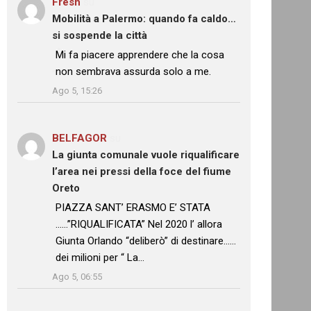
Fresh
su
Mobilità a Palermo: quando fa caldo…
si sospende la città
: “
Mi fa piacere apprendere che la cosa
non sembrava assurda solo a me.
”
Ago 5, 15:26
BELFAGOR
su
La giunta comunale vuole riqualificare
l’area nei pressi della foce del fiume
Oreto
: “
PIAZZA SANT’ ERASMO E’ STATA
……”RIQUALIFICATA” Nel 2020 l’ allora
Giunta Orlando “deliberò” di destinare……
dei milioni per “ La…
”
Ago 5, 06:55