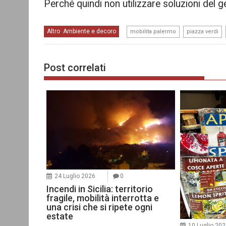
Perché quindi non utilizzare soluzioni del g
,
,
Altro
Ambiente e decoro
,
mobilita palermo
piazza verdi
Post correlati
24 Luglio 2026
0
Incendi in Sicilia: territorio
fragile, mobilità interrotta e
una crisi che si ripete ogni
estate
10 Luglio 20