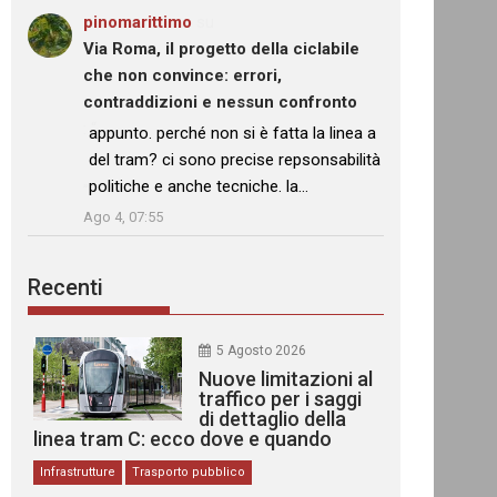
pinomarittimo
su
Via Roma, il progetto della ciclabile
che non convince: errori,
contraddizioni e nessun confronto
: “
appunto. perché non si è fatta la linea a
del tram? ci sono precise repsonsabilità
politiche e anche tecniche. la…
”
Ago 4, 07:55
Recenti
5 Agosto 2026
Nuove limitazioni al
traffico per i saggi
di dettaglio della
linea tram C: ecco dove e quando
Infrastrutture
Trasporto pubblico