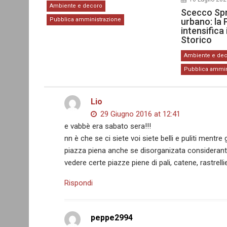
Ambiente e decoro
Scecco Spr
Pubblica amministrazione
urbano: la 
intensifica 
Storico
Ambiente e de
Pubblica ammin
Lio
29 Giugno 2016 at 12:41
e vabbè era sabato sera!!!
nn è che se ci siete voi siete belli e puliti mentre 
piazza piena anche se disorganizata considerant
vedere certe piazze piene di pali, catene, rastrelliere
Rispondi
peppe2994