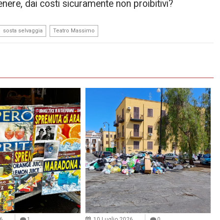
enere, dai costi sicuramente non proibitivi?
,
sosta selvaggia
Teatro Massimo
26
1
10 Luglio 2026
0