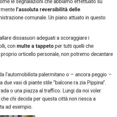
Come le segnalazioni che abbiamo effettuato su
ormente
l’assoluta reversibilità delle
nistrazione comunale. Un piano attuato in questo
allare dissasuori adeguati a scoraggiare i
lli, con
multe a tappeto
per tutti quelli che
il proprio orticello personale, non potremo decantare
da l’automobilista palermitano o – ancora peggio –
 due vasi di piante stile “balcone ra zia Pippina”.
da o una piazza al traffico. Lungi da noi voler
he chi decida per questa città non riesca a
sta ad esempio.