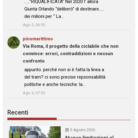
……”RIQUALIFICATA” Nel 2020 l’ allora
Giunta Orlando “deliberò” di destinare……
dei milioni per “ La…
”
Ago 5, 06:55
pinomarittimo
su
Via Roma, il progetto della ciclabile che non
convince: errori, contraddizioni e nessun
confronto
: “
appunto. perché non si è fatta la linea a
del tram? ci sono precise repsonsabilità
politiche e anche tecniche. la…
”
Ago 4, 07:55
Recenti
5 Agosto 2026
Nuove limitazioni al