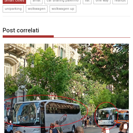
,
,
,
,
,
Smart cities
amat
car sharing palermo
fiat
one way
reanult
,
,
uniparking
wolkwagen
wolkwagen up
Post correlati