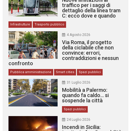
traffico per i saggi di
dettaglio della linea tram
C: ecco dove e quando
Infrastrutture
Trasporto pubblico
4 Agosto 2026
Via Roma, il progetto
della ciclabile che non
convince: errori,
contraddizioni e nessun
confronto
Pubblica amministrazione
Smart cities
Spazi pubblici
31 Luglio 2026
Mobilità a Palermo:
quando fa caldo… si
sospende la città
Spazi pubblici
24 Luglio 2026
Incendi in Sicilia: