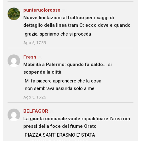
punteruolorosso
su
Nuove limitazioni al traffico per i saggi di
dettaglio della linea tram C: ecco dove e quando
: “
grazie, speriamo che si proceda
”
Ago 5, 17:39
Fresh
su
Mobilità a Palermo: quando fa caldo… si
sospende la città
: “
Mi fa piacere apprendere che la cosa
non sembrava assurda solo a me.
”
Ago 5, 15:26
BELFAGOR
su
La giunta comunale vuole riqualificare l’area nei
pressi della foce del fiume Oreto
: “
PIAZZA SANT’ ERASMO E’ STATA