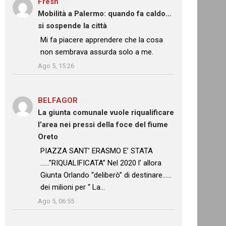
Fresh
su
Mobilità a Palermo: quando fa caldo…
si sospende la città
: “
Mi fa piacere apprendere che la cosa
non sembrava assurda solo a me.
”
Ago 5, 15:26
BELFAGOR
su
La giunta comunale vuole riqualificare
l’area nei pressi della foce del fiume
Oreto
: “
PIAZZA SANT’ ERASMO E’ STATA
……”RIQUALIFICATA” Nel 2020 l’ allora
Giunta Orlando “deliberò” di destinare……
dei milioni per “ La…
”
Ago 5, 06:55