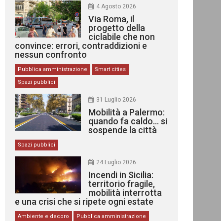
4 Agosto 2026
Via Roma, il
progetto della
ciclabile che non
convince: errori, contraddizioni e
nessun confronto
Pubblica amministrazione
Smart cities
Spazi pubblici
31 Luglio 2026
Mobilità a Palermo:
quando fa caldo… si
sospende la città
Spazi pubblici
24 Luglio 2026
Incendi in Sicilia:
territorio fragile,
mobilità interrotta
e una crisi che si ripete ogni estate
Ambiente e decoro
Pubblica amministrazione