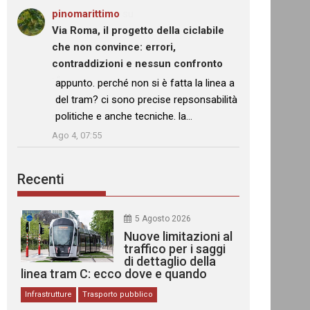
pinomarittimo
su
Via Roma, il progetto della ciclabile
che non convince: errori,
contraddizioni e nessun confronto
: “
appunto. perché non si è fatta la linea a
del tram? ci sono precise repsonsabilità
politiche e anche tecniche. la…
”
Ago 4, 07:55
Recenti
5 Agosto 2026
Nuove limitazioni al
traffico per i saggi
di dettaglio della
linea tram C: ecco dove e quando
Infrastrutture
Trasporto pubblico