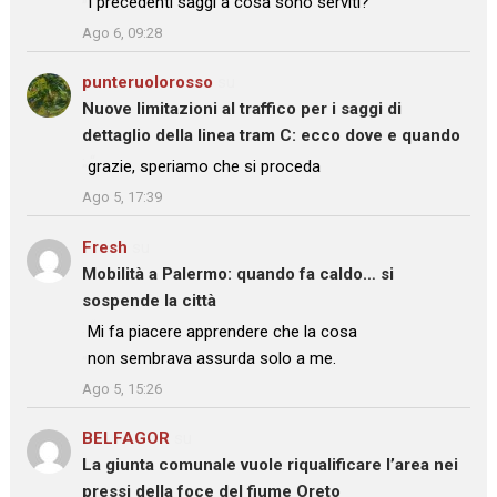
I precedenti saggi a cosa sono serviti?
”
Ago 6, 09:28
punteruolorosso
su
Nuove limitazioni al traffico per i saggi di
dettaglio della linea tram C: ecco dove e quando
: “
grazie, speriamo che si proceda
”
Ago 5, 17:39
Fresh
su
Mobilità a Palermo: quando fa caldo… si
sospende la città
: “
Mi fa piacere apprendere che la cosa
non sembrava assurda solo a me.
”
Ago 5, 15:26
BELFAGOR
su
La giunta comunale vuole riqualificare l’area nei
pressi della foce del fiume Oreto