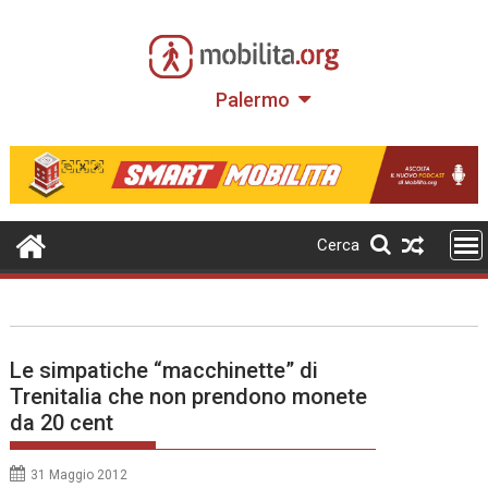
Skip
to
content
Palermo
Cerca
Le simpatiche “macchinette” di
Trenitalia che non prendono monete
da 20 cent
31 Maggio 2012