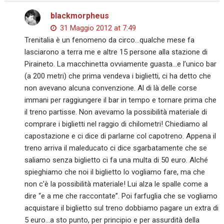
blackmorpheus
31 Maggio 2012 at 7:49
Trenitalia è un fenomeno da circo…qualche mese fa
lasciarono a terra me e altre 15 persone alla stazione di
Piraineto. La macchinetta ovviamente guasta…e l’unico bar
(a 200 metri) che prima vendeva i biglietti, ci ha detto che
non avevano alcuna convenzione. Al di là delle corse
immani per raggiungere il bar in tempo e tornare prima che
il treno partisse. Non avevamo la possibilità materiale di
comprare i biglietti nel raggio di chilometri! Chiediamo al
capostazione e ci dice di parlarne col capotreno. Appena il
treno arriva il maleducato ci dice sgarbatamente che se
saliamo senza biglietto ci fa una multa di 50 euro. Alché
spieghiamo che noi il biglietto lo vogliamo fare, ma che
non c’è la possibilità materiale! Lui alza le spalle come a
dire “e a me che raccontate”. Poi farfuglia che se vogliamo
acquistare il biglietto sul treno dobbiamo pagare un extra di
5 euro…a sto punto, per principio e per assurdità della