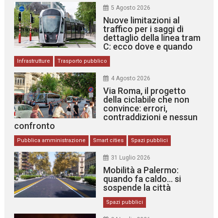
5 Agosto 2026
Nuove limitazioni al
traffico per i saggi di
dettaglio della linea tram
C: ecco dove e quando
Infrastrutture
Trasporto pubblico
4 Agosto 2026
Via Roma, il progetto
della ciclabile che non
convince: errori,
contraddizioni e nessun
confronto
Pubblica amministrazione
Smart cities
Spazi pubblici
31 Luglio 2026
Mobilità a Palermo:
quando fa caldo… si
sospende la città
Spazi pubblici