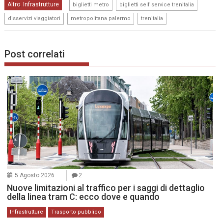
,
,
Altro
Infrastrutture
,
biglietti metro
biglietti self service trenitalia
,
,
disservizi viaggiatori
metropolitana palermo
trenitalia
Post correlati
5 Agosto 2026
2
Nuove limitazioni al traffico per i saggi di dettaglio
della linea tram C: ecco dove e quando
Infrastrutture
Trasporto pubblico