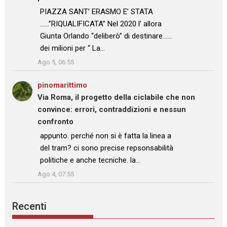
: “
PIAZZA SANT’ ERASMO E’ STATA
……”RIQUALIFICATA” Nel 2020 l’ allora
Giunta Orlando “deliberò” di destinare……
dei milioni per “ La…
”
Ago 5, 06:55
pinomarittimo
su
Via Roma, il progetto della ciclabile che non
convince: errori, contraddizioni e nessun
confronto
: “
appunto. perché non si è fatta la linea a
del tram? ci sono precise repsonsabilità
politiche e anche tecniche. la…
”
Ago 4, 07:55
Recenti