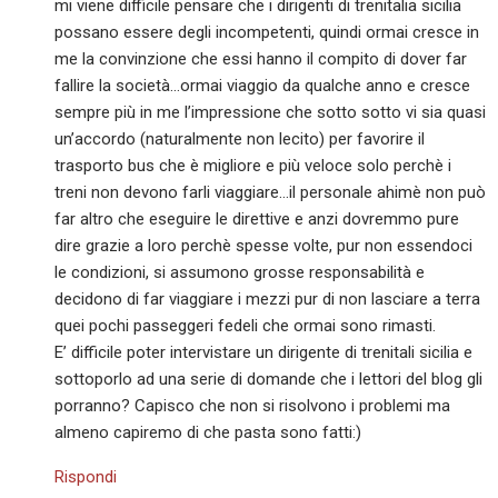
mi viene difficile pensare che i dirigenti di trenitalia sicilia
possano essere degli incompetenti, quindi ormai cresce in
me la convinzione che essi hanno il compito di dover far
fallire la società…ormai viaggio da qualche anno e cresce
sempre più in me l’impressione che sotto sotto vi sia quasi
un’accordo (naturalmente non lecito) per favorire il
trasporto bus che è migliore e più veloce solo perchè i
treni non devono farli viaggiare…il personale ahimè non può
far altro che eseguire le direttive e anzi dovremmo pure
dire grazie a loro perchè spesse volte, pur non essendoci
le condizioni, si assumono grosse responsabilità e
decidono di far viaggiare i mezzi pur di non lasciare a terra
quei pochi passeggeri fedeli che ormai sono rimasti.
E’ difficile poter intervistare un dirigente di trenitali sicilia e
sottoporlo ad una serie di domande che i lettori del blog gli
porranno? Capisco che non si risolvono i problemi ma
almeno capiremo di che pasta sono fatti:)
Rispondi