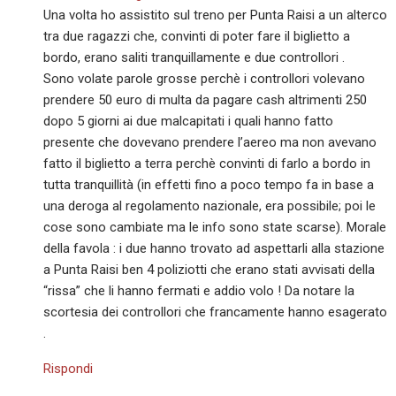
Una volta ho assistito sul treno per Punta Raisi a un alterco
tra due ragazzi che, convinti di poter fare il biglietto a
bordo, erano saliti tranquillamente e due controllori .
Sono volate parole grosse perchè i controllori volevano
prendere 50 euro di multa da pagare cash altrimenti 250
dopo 5 giorni ai due malcapitati i quali hanno fatto
presente che dovevano prendere l’aereo ma non avevano
fatto il biglietto a terra perchè convinti di farlo a bordo in
tutta tranquillità (in effetti fino a poco tempo fa in base a
una deroga al regolamento nazionale, era possibile; poi le
cose sono cambiate ma le info sono state scarse). Morale
della favola : i due hanno trovato ad aspettarli alla stazione
a Punta Raisi ben 4 poliziotti che erano stati avvisati della
“rissa” che li hanno fermati e addio volo ! Da notare la
scortesia dei controllori che francamente hanno esagerato
.
Rispondi