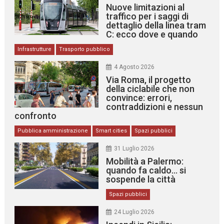
Nuove limitazioni al
traffico per i saggi di
dettaglio della linea tram
C: ecco dove e quando
Infrastrutture
Trasporto pubblico
4 Agosto 2026
Via Roma, il progetto
della ciclabile che non
convince: errori,
contraddizioni e nessun
confronto
Pubblica amministrazione
Smart cities
Spazi pubblici
31 Luglio 2026
Mobilità a Palermo:
quando fa caldo… si
sospende la città
Spazi pubblici
24 Luglio 2026