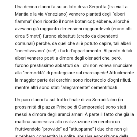
Una decina d’anni fa su un lato di via Serpotta (tra via La
Mantia e la via Veneziano) vennero piantati degli “alberi
fiamma” (non ricordo il nome botanico); ebbene, allorché
avevano già raggiunto dimensioni ragguardevoli (erano alti
circa 5 metri) furono abbattuti (credo da dipendenti
comunali) perché, da quel che si è potuto capire, tali alberi
“incentivavano” (sic!) i furti d’appartamento. Al posto di tali
alberi vennero posti a dimora degli olenadri che, però,
furono prestissimo abbattuti da… chi non voleva rinunciare
alla “comodità” di posteggiare sul marciapede! Attualmente
la maggior parte dei cerchini sono ricettacolo d’ogni rifiuti,
mentre altri sono stati “allegramente” cementificati.
Un paio d’anni fa sul tratto finale di via Serradifalco (in
prossimità di piazza Principe di Camporeale) sono stati
messi a dimora degli aranci amari. A parte il fatto che già la
mattina successiva alla realizzazione dei cerchini un
fruttivendolo “provvide” ad “attupparne” i due che non gli
avrebbero consentito la solita, abusiva esposizione della