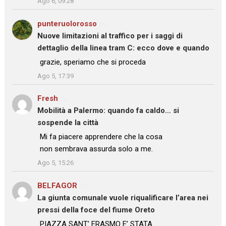
Ago 6, 09:28
punteruolorosso
su
Nuove limitazioni al traffico per i saggi di
dettaglio della linea tram C: ecco dove e quando
: “
grazie, speriamo che si proceda
”
Ago 5, 17:39
Fresh
su
Mobilità a Palermo: quando fa caldo… si
sospende la città
: “
Mi fa piacere apprendere che la cosa
non sembrava assurda solo a me.
”
Ago 5, 15:26
BELFAGOR
su
La giunta comunale vuole riqualificare l’area nei
pressi della foce del fiume Oreto
: “
PIAZZA SANT’ ERASMO E’ STATA