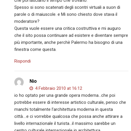
che poi lasciano il tempo che trovano.
Spesso si sono scatenati degli scontri virtuali a suon di
parole o di maiuscole. e Mi sono chiesto dove stava il
moderatore?
Questa vuole essere una critica costruttiva e mi auguro
che il sito possa continuare ad esistere e diventare sempre
più importante, anche perchè Palermo ha bisogno di una
finestra come questa.
Rispondi
Nio
4 Febbraio 2010 at 16:12
io ho optato per una grande opera moderna…che poi
potrebbe essere di interesse artistico culturale, penso che
manchi totalmente l’architettura moderna in questa
città….e ci vorrebbe qualcosa che possa anche attirare a
livello internazionale il turista…il massimo sarebbe un
centro culturale internazionale in architettura