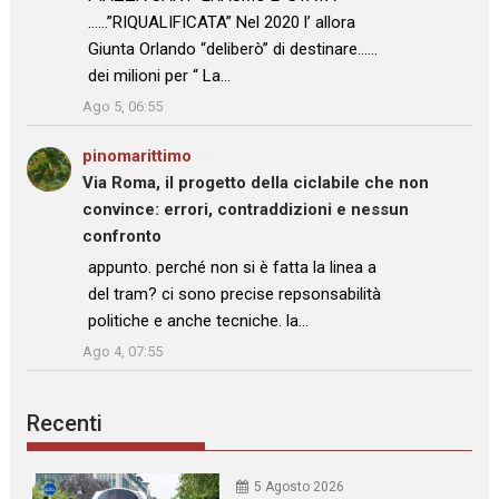
……”RIQUALIFICATA” Nel 2020 l’ allora
Giunta Orlando “deliberò” di destinare……
dei milioni per “ La…
”
Ago 5, 06:55
pinomarittimo
su
Via Roma, il progetto della ciclabile che non
convince: errori, contraddizioni e nessun
confronto
: “
appunto. perché non si è fatta la linea a
del tram? ci sono precise repsonsabilità
politiche e anche tecniche. la…
”
Ago 4, 07:55
Recenti
5 Agosto 2026