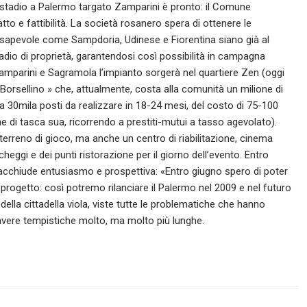
vo stadio a Palermo targato Zamparini è pronto: il Comune
tto e fattibilità. La società rosanero spera di ottenere le
nsapevole come Sampdoria, Udinese e Fiorentina siano già al
tadio di proprietà, garantendosi così possibilità in campagna
Zamparini e Sagramola l’impianto sorgerà nel quartiere Zen (oggi
Borsellino » che, attualmente, costa alla comunità un milione di
 30mila posti da realizzare in 18-24 mesi, del costo di 75-100
e di tasca sua, ricorrendo a prestiti-mutui a tasso agevolato).
erreno di gioco, ma anche un centro di riabilitazione, cinema
heggi e dei punti ristorazione per il giorno dell’evento. Entro
racchiude entusiasmo e prospettiva: «Entro giugno spero di poter
ogetto: così potremo rilanciare il Palermo nel 2009 e nel futuro
 della cittadella viola, viste tutte le problematiche che hanno
 avere tempistiche molto, ma molto più lunghe.