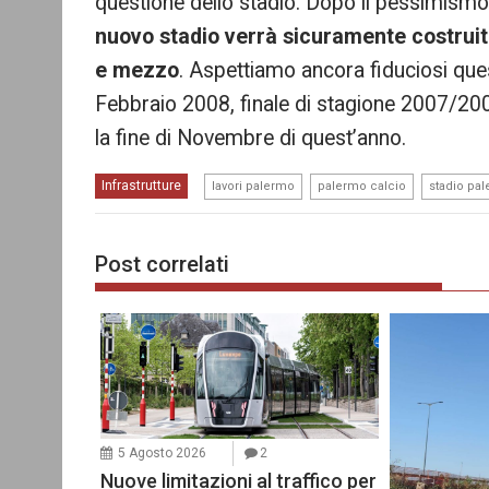
questione dello stadio. Dopo il pessimis
nuovo stadio verrà sicuramente costrui
e mezzo
. Aspettiamo ancora fiduciosi que
Febbraio 2008, finale di stagione 2007/2
la fine di Novembre di quest’anno.
,
,
Infrastrutture
lavori palermo
palermo calcio
stadio pa
Post correlati
5 Agosto 2026
2
Nuove limitazioni al traffico per