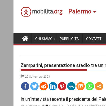
Skip
to
Palermo
content
CHI SIAMO
PUBBLICITÀ
CONTATTI
Zamparini, presentazione stadio tra u
25 Settembre 2008
mo
In un’intervista recente il presidente del P
re