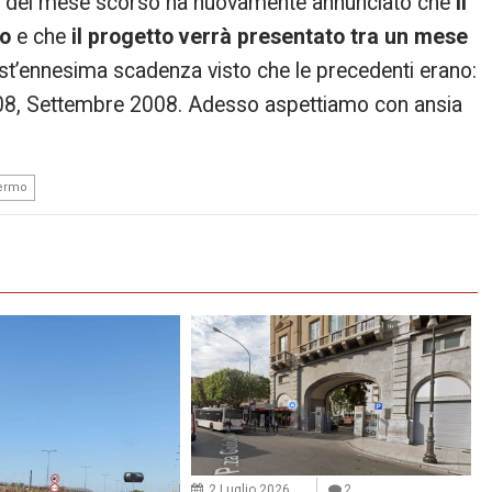
mo del mese scorso ha nuovamente annunciato che
il
to
e che
il progetto verrà presentato tra un mese
st’ennesima scadenza visto che le precedenti erano:
008, Settembre 2008. Adesso aspettiamo con ansia
lermo
2 Luglio 2026
2