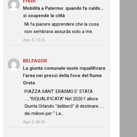
Fresh
su
Mobilità a Palermo: quando fa caldo…
si sospende la città
: “
Mi fa piacere apprendere che la cosa
non sembrava assurda solo a me.
”
Ago 5, 15:26
BELFAGOR
su
La giunta comunale vuole riqualificare
l’area nei pressi della foce del fiume
Oreto
: “
PIAZZA SANT’ ERASMO E’ STATA
……”RIQUALIFICATA” Nel 2020 l’ allora
Giunta Orlando “deliberò” di destinare……
dei milioni per “ La…
”
Ago 5, 06:55