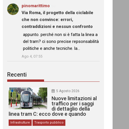
pinomarittimo
su
Via Roma, il progetto della ciclabile
che non convince: errori,
contraddizioni e nessun confronto
: “
appunto. perché non si è fatta la linea a
del tram? ci sono precise repsonsabilità
politiche e anche tecniche. la…
”
Ago 4, 07:55
Recenti
5 Agosto 2026
Nuove limitazioni al
traffico per i saggi
di dettaglio della
linea tram C: ecco dove e quando
Infrastrutture
Trasporto pubblico