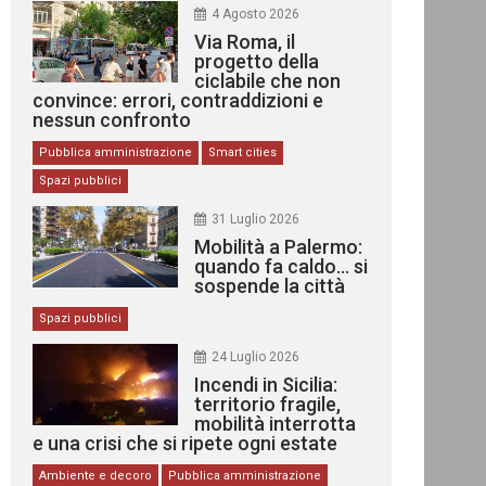
4 Agosto 2026
Via Roma, il
progetto della
ciclabile che non
convince: errori, contraddizioni e
nessun confronto
Pubblica amministrazione
Smart cities
Spazi pubblici
31 Luglio 2026
Mobilità a Palermo:
quando fa caldo… si
sospende la città
Spazi pubblici
24 Luglio 2026
Incendi in Sicilia:
territorio fragile,
mobilità interrotta
e una crisi che si ripete ogni estate
Ambiente e decoro
Pubblica amministrazione