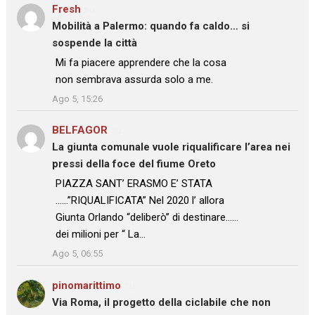
Fresh
su
Mobilità a Palermo: quando fa caldo… si
sospende la città
: “
Mi fa piacere apprendere che la cosa
non sembrava assurda solo a me.
”
Ago 5, 15:26
BELFAGOR
su
La giunta comunale vuole riqualificare l’area nei
pressi della foce del fiume Oreto
: “
PIAZZA SANT’ ERASMO E’ STATA
……”RIQUALIFICATA” Nel 2020 l’ allora
Giunta Orlando “deliberò” di destinare……
dei milioni per “ La…
”
Ago 5, 06:55
pinomarittimo
su
Via Roma, il progetto della ciclabile che non