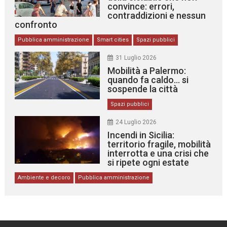
convince: errori,
contraddizioni e nessun
confronto
Pubblica amministrazione
Smart cities
Spazi pubblici
31 Luglio 2026
Mobilità a Palermo:
quando fa caldo… si
sospende la città
Spazi pubblici
24 Luglio 2026
Incendi in Sicilia:
territorio fragile, mobilità
interrotta e una crisi che
si ripete ogni estate
Ambiente e decoro
Pubblica amministrazione