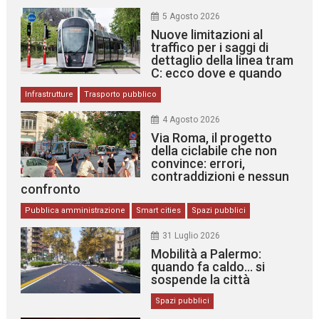
5 Agosto 2026
Nuove limitazioni al
traffico per i saggi di
dettaglio della linea tram
C: ecco dove e quando
Infrastrutture
Trasporto pubblico
4 Agosto 2026
Via Roma, il progetto
della ciclabile che non
convince: errori,
contraddizioni e nessun
confronto
Pubblica amministrazione
Smart cities
Spazi pubblici
31 Luglio 2026
Mobilità a Palermo:
quando fa caldo… si
sospende la città
Spazi pubblici