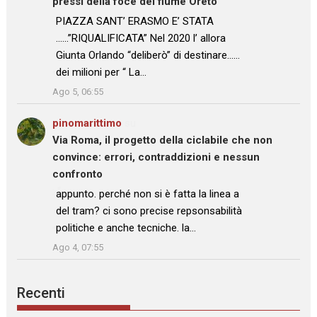
pressi della foce del fiume Oreto
: “
PIAZZA SANT’ ERASMO E’ STATA
……”RIQUALIFICATA” Nel 2020 l’ allora
Giunta Orlando “deliberò” di destinare……
dei milioni per “ La…
”
Ago 5, 06:55
pinomarittimo
su
Via Roma, il progetto della ciclabile che non
convince: errori, contraddizioni e nessun
confronto
: “
appunto. perché non si è fatta la linea a
del tram? ci sono precise repsonsabilità
politiche e anche tecniche. la…
”
Ago 4, 07:55
Recenti