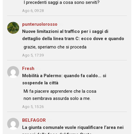
: “
I precedenti saggi a cosa sono serviti?
”
Ago 6, 09:28
punteruolorosso
su
Nuove limitazioni al traffico per i saggi di
dettaglio della linea tram C: ecco dove e quando
: “
grazie, speriamo che si proceda
”
Ago 5, 17:39
Fresh
su
Mobilità a Palermo: quando fa caldo… si
sospende la città
: “
Mi fa piacere apprendere che la cosa
non sembrava assurda solo a me.
”
Ago 5, 15:26
BELFAGOR
su
La giunta comunale vuole riqualificare l’area nei