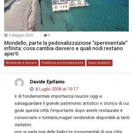
6 Maggio 2026
4
Mondello, parte la pedonalizzazione “sperimentale”
infinita: cosa cambia davvero e quali nodi restano
aperti
Ambiente e decoro
Pubblica amministrazione
Spazi pubblici
Davide Epifanio
8 Luglio 2008 at 10:17
è di fondamentale importanza risucire oggi a
salvaguardare il grande patrimonio artistico e storico di cui
gode questa città..l’importante dopo averle restaurate è
conservarle e tutelarle,magari rendendole disponibili ai tanti
visitatori..
non si parla mai delle bellezze monumentali di una citta