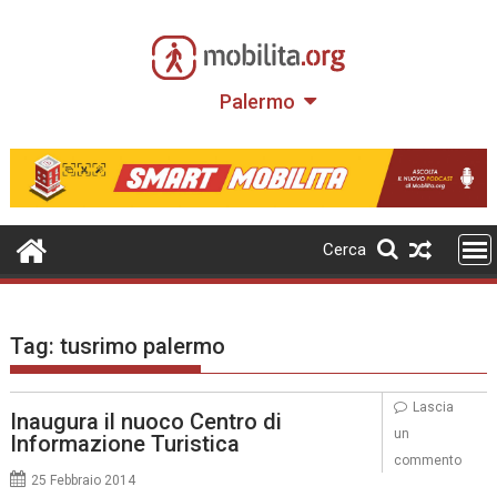
Skip
to
content
Palermo
Cerca
Tag:
tusrimo palermo
Lascia
Inaugura il nuoco Centro di
un
Informazione Turistica
commento
25 Febbraio 2014