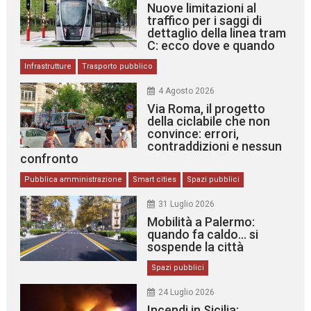
Nuove limitazioni al
traffico per i saggi di
dettaglio della linea tram
C: ecco dove e quando
Infrastrutture
Trasporto pubblico
4 Agosto 2026
Via Roma, il progetto
della ciclabile che non
convince: errori,
contraddizioni e nessun
confronto
Pubblica amministrazione
Smart cities
Spazi pubblici
31 Luglio 2026
Mobilità a Palermo:
quando fa caldo… si
sospende la città
Spazi pubblici
24 Luglio 2026
Incendi in Sicilia: