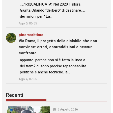
……”RIQUALIFICATA” Nel 2020 l’ allora
Giunta Orlando “deliberò” di destinare……
dei milioni per “ La…
”
Ago 5, 06:55
pinomarittimo
su
Via Roma, il progetto della ciclabile che non
convince: errori, contraddizioni e nessun
confronto
: “
appunto. perché non si è fatta la linea a
del tram? ci sono precise repsonsabilità
politiche e anche tecniche. la…
”
Ago 4, 07:55
Recenti
5 Agosto 2026