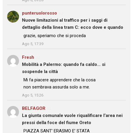
punteruolorosso
su
Nuove limitazioni al traffico per i saggi di
dettaglio della linea tram C: ecco dove e quando
: “
grazie, speriamo che si proceda
”
Ago 5, 17:39
Fresh
su
Mobilità a Palermo: quando fa caldo… si
sospende la città
: “
Mi fa piacere apprendere che la cosa
non sembrava assurda solo a me.
”
Ago 5, 15:26
BELFAGOR
su
La giunta comunale vuole riqualificare l’area nei
pressi della foce del fiume Oreto
: “
PIAZZA SANT’ ERASMO E’ STATA