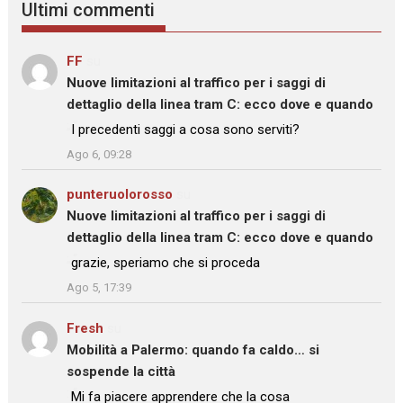
Ultimi commenti
FF
su
Nuove limitazioni al traffico per i saggi di
dettaglio della linea tram C: ecco dove e quando
: “
I precedenti saggi a cosa sono serviti?
”
Ago 6, 09:28
punteruolorosso
su
Nuove limitazioni al traffico per i saggi di
dettaglio della linea tram C: ecco dove e quando
: “
grazie, speriamo che si proceda
”
Ago 5, 17:39
Fresh
su
Mobilità a Palermo: quando fa caldo… si
sospende la città
: “
Mi fa piacere apprendere che la cosa