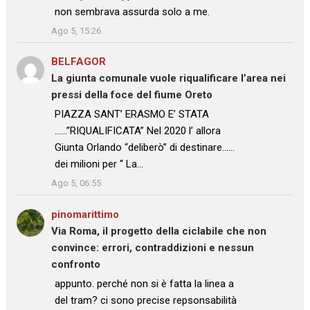
non sembrava assurda solo a me.
”
Ago 5, 15:26
BELFAGOR
su
La giunta comunale vuole riqualificare l’area nei
pressi della foce del fiume Oreto
: “
PIAZZA SANT’ ERASMO E’ STATA
……”RIQUALIFICATA” Nel 2020 l’ allora
Giunta Orlando “deliberò” di destinare……
dei milioni per “ La…
”
Ago 5, 06:55
pinomarittimo
su
Via Roma, il progetto della ciclabile che non
convince: errori, contraddizioni e nessun
confronto
: “
appunto. perché non si è fatta la linea a
del tram? ci sono precise repsonsabilità