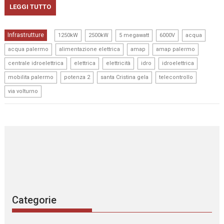
LEGGI TUTTO
,
,
,
,
,
Infrastrutture
1250kW
2500kW
5 megawatt
6000V
acqua
,
,
,
,
acqua palermo
alimentazione elettrica
amap
amap palermo
,
,
,
,
,
centrale idroelettrica
elettrica
elettricità
idro
idroelettrica
,
,
,
,
mobilita palermo
potenza 2
santa Cristina gela
telecontrollo
via volturno
Categorie