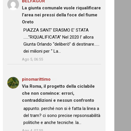
BELFAGOR
su
La giunta comunale vuole riqualificare
l’area nei pressi della foce del fiume
Oreto
: “
PIAZZA SANT’ ERASMO E’ STATA
……”RIQUALIFICATA” Nel 2020 l’ allora
Giunta Orlando “deliberò” di destinare……
dei milioni per “ La…
”
Ago 5, 06:55
pinomarittimo
su
Via Roma, il progetto della ciclabile
che non convince: errori,
contraddizioni e nessun confronto
: “
appunto. perché non si è fatta la linea a
del tram? ci sono precise repsonsabilità
politiche e anche tecniche. la…
”
Ago 4, 07:55