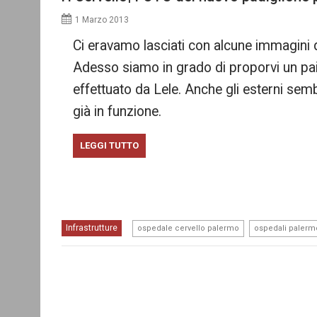
1 Marzo 2013
Ci eravamo lasciati con alcune immagini dal
Adesso siamo in grado di proporvi un paio 
effettuato da Lele. Anche gli esterni semb
già in funzione.
LEGGI TUTTO
,
Infrastrutture
ospedale cervello palermo
ospedali palerm