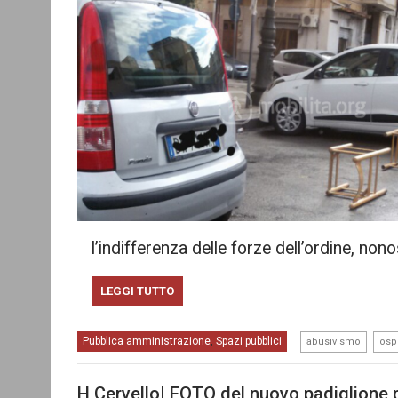
l’indifferenza delle forze dell’ordine, non
LEGGI TUTTO
,
Pubblica amministrazione
Spazi pubblici
,
abusivismo
osp
H Cervello| FOTO del nuovo padiglione 