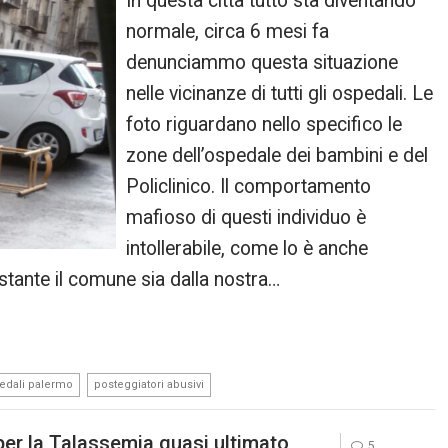
In questa città tutto sta diventando
normale, circa 6 mesi fa
denunciammo questa situazione
nelle vicinanze di tutti gli ospedali. Le
foto riguardano nello specifico le
zone dell’ospedale dei bambini e del
Policlinico. Il comportamento
mafioso di questi individuo è
intollerabile, come lo è anche
ostante il comune sia dalla nostra…
,
edali palermo
posteggiatori abusivi
per la Talassemia quasi ultimato
5