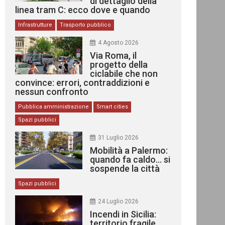
di dettaglio della
linea tram C: ecco dove e quando
Infrastrutture
Trasporto pubblico
4 Agosto 2026
Via Roma, il
progetto della
ciclabile che non
convince: errori, contraddizioni e
nessun confronto
Pubblica amministrazione
Smart cities
Spazi pubblici
31 Luglio 2026
Mobilità a Palermo:
quando fa caldo… si
sospende la città
Spazi pubblici
24 Luglio 2026
Incendi in Sicilia:
territorio fragile,