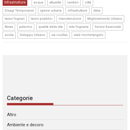
,
,
,
,
Infrastrutture
acqua
attualità
cantieri
città
,
,
,
,
Disagi Temporanei
igiene urbana
infrastrutture
italia
,
,
,
,
lavori fognari
lavori pubblici
manutenzione
Miglioramento Urbano
,
,
,
,
,
News
palermo
qualità della vita
rete fognaria
Servizi Essenziali
,
,
,
sicilia
Sviluppo Urbano
via cruillas
viale michelangelo
Categorie
Altro
Ambiente e decoro