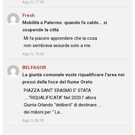
Ago 5, 17:39
Fresh
su
Mobilità a Palermo: quando fa caldo… si
sospende la città
: “
Mi fa piacere apprendere che la cosa
non sembrava assurda solo a me.
”
Ago 5, 15:26
BELFAGOR
su
La giunta comunale vuole riqualificare l’area nei
pressi della foce del fiume Oreto
: “
PIAZZA SANT’ ERASMO E’ STATA
……”RIQUALIFICATA” Nel 2020 l’ allora
Giunta Orlando “deliberò” di destinare……
dei milioni per “ La…
”
Ago 5, 06:55