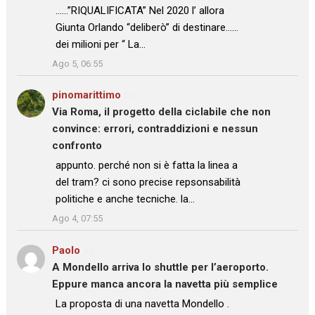
……”RIQUALIFICATA” Nel 2020 l’ allora
Giunta Orlando “deliberò” di destinare……
dei milioni per “ La…
”
Ago 5, 06:55
pinomarittimo
su
Via Roma, il progetto della ciclabile che non
convince: errori, contraddizioni e nessun
confronto
: “
appunto. perché non si è fatta la linea a
del tram? ci sono precise repsonsabilità
politiche e anche tecniche. la…
”
Ago 4, 07:55
Paolo
su
A Mondello arriva lo shuttle per l’aeroporto.
Eppure manca ancora la navetta più semplice
: “
La proposta di una navetta Mondello .