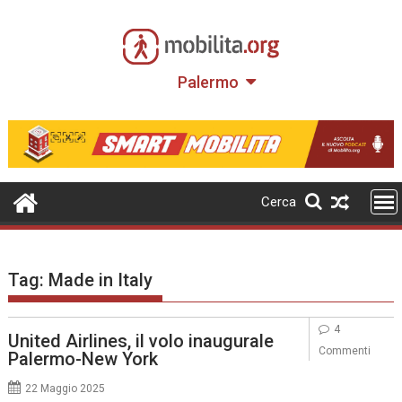
Skip
to
content
Palermo
Cerca
Tag:
Made in Italy
4
United Airlines, il volo inaugurale
Commenti
Palermo-New York
22 Maggio 2025