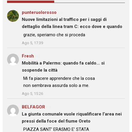
punteruolorosso
su
Nuove limitazioni al traffico per i saggi di
dettaglio della linea tram C: ecco dove e quando
: “
grazie, speriamo che si proceda
”
Ago 5, 17:39
Fresh
su
Mobilità a Palermo: quando fa caldo… si
sospende la città
: “
Mi fa piacere apprendere che la cosa
non sembrava assurda solo a me.
”
Ago 5, 15:26
BELFAGOR
su
La giunta comunale vuole riqualificare l’area nei
pressi della foce del fiume Oreto
: “
PIAZZA SANT’ ERASMO E’ STATA