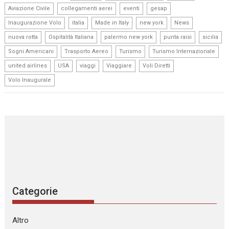
,
,
,
,
Aviazione Civile
collegamenti aerei
eventi
gesap
,
,
,
,
,
Inaugurazione Volo
italia
Made in Italy
new york
News
,
,
,
,
,
nuova rotta
Ospitalità Italiana
palermo new york
punta raisi
sicilia
,
,
,
,
Sogni Americani
Trasporto Aereo
Turismo
Turismo Internazionale
,
,
,
,
,
united airlines
USA
viaggi
Viaggiare
Voli Diretti
Volo Inaugurale
Categorie
Altro