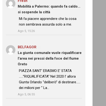
Fresh
su
Mobilità a Palermo: quando fa caldo…
si sospende la città
: “
Mi fa piacere apprendere che la cosa
non sembrava assurda solo a me.
”
Ago 5, 15:26
BELFAGOR
su
La giunta comunale vuole riqualificare
l’area nei pressi della foce del fiume
Oreto
: “
PIAZZA SANT’ ERASMO E’ STATA
……”RIQUALIFICATA” Nel 2020 l’ allora
Giunta Orlando “deliberò” di destinare……
dei milioni per “ La…
”
Ago 5, 06:55