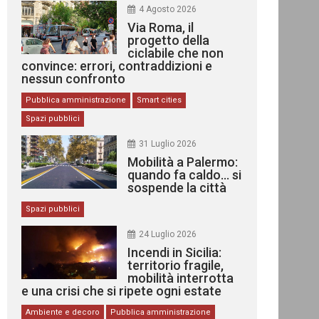
4 Agosto 2026
Via Roma, il
progetto della
ciclabile che non
convince: errori, contraddizioni e
nessun confronto
Pubblica amministrazione
Smart cities
Spazi pubblici
31 Luglio 2026
Mobilità a Palermo:
quando fa caldo… si
sospende la città
Spazi pubblici
24 Luglio 2026
Incendi in Sicilia:
territorio fragile,
mobilità interrotta
e una crisi che si ripete ogni estate
Ambiente e decoro
Pubblica amministrazione