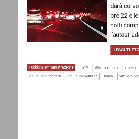
darà corso 
ore 22 e le
notti comp
l’autostrad
LEGGI TUTT
,
,
Pubblica amministrazione
a19
altavilla milicia
altavilla 
,
,
,
chiusura autostrada
chiusura notturna
trabia
villabate ba