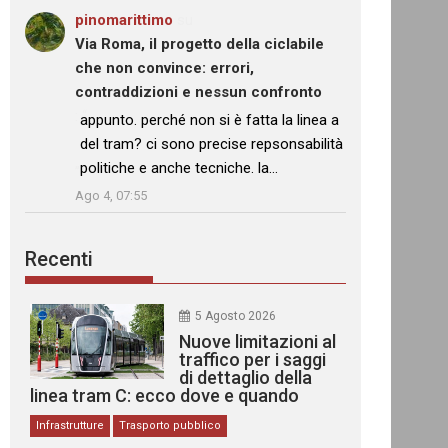
pinomarittimo
su
Via Roma, il progetto della ciclabile
che non convince: errori,
contraddizioni e nessun confronto
: “
appunto. perché non si è fatta la linea a
del tram? ci sono precise repsonsabilità
politiche e anche tecniche. la…
”
Ago 4, 07:55
Recenti
5 Agosto 2026
Nuove limitazioni al
traffico per i saggi
di dettaglio della
linea tram C: ecco dove e quando
Infrastrutture
Trasporto pubblico