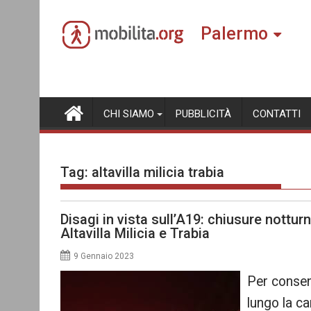
Skip
to
Palermo
content
CHI SIAMO
PUBBLICITÀ
CONTATTI
Tag:
altavilla milicia trabia
Disagi in vista sull’A19: chiusure notturn
Altavilla Milicia e Trabia
9 Gennaio 2023
Per consent
lungo la ca