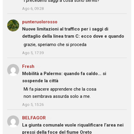
I precedenti saggi a cosa sono serviti?
”
Ago 6, 09:28
punteruolorosso
su
Nuove limitazioni al traffico per i saggi di
dettaglio della linea tram C: ecco dove e quando
: “
grazie, speriamo che si proceda
”
Ago 5, 17:39
Fresh
su
Mobilità a Palermo: quando fa caldo… si
sospende la città
: “
Mi fa piacere apprendere che la cosa
non sembrava assurda solo a me.
”
Ago 5, 15:26
BELFAGOR
su
La giunta comunale vuole riqualificare l’area nei
pressi della foce del fiume Oreto