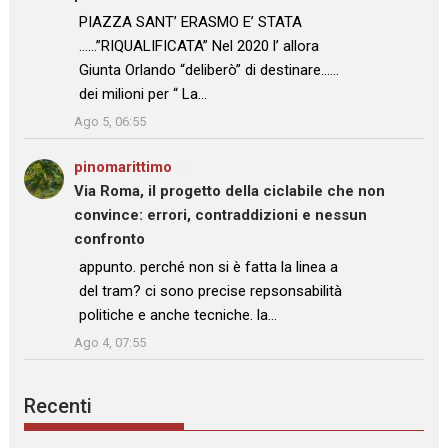
: “
PIAZZA SANT’ ERASMO E’ STATA
……”RIQUALIFICATA” Nel 2020 l’ allora
Giunta Orlando “deliberò” di destinare……
dei milioni per “ La…
”
Ago 5, 06:55
pinomarittimo
su
Via Roma, il progetto della ciclabile che non
convince: errori, contraddizioni e nessun
confronto
: “
appunto. perché non si è fatta la linea a
del tram? ci sono precise repsonsabilità
politiche e anche tecniche. la…
”
Ago 4, 07:55
Recenti