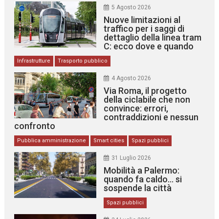
5 Agosto 2026
Nuove limitazioni al
traffico per i saggi di
dettaglio della linea tram
C: ecco dove e quando
Infrastrutture
Trasporto pubblico
4 Agosto 2026
Via Roma, il progetto
della ciclabile che non
convince: errori,
contraddizioni e nessun
confronto
Pubblica amministrazione
Smart cities
Spazi pubblici
31 Luglio 2026
Mobilità a Palermo:
quando fa caldo… si
sospende la città
Spazi pubblici