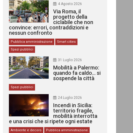
4 Agosto 2026
Via Roma, il
progetto della
ciclabile che non
convince: errori, contraddizioni e
nessun confronto
Pubblica amministrazione
Smart cities
Spazi pubblici
31 Luglio 2026
Mobilità a Palermo:
quando fa caldo… si
sospende la città
Spazi pubblici
24 Luglio 2026
Incendi in Sicilia:
territorio fragile,
mobilità interrotta
e una crisi che si ripete ogni estate
Ambiente e decoro
Pubblica amministrazione