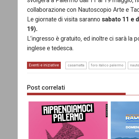
svolgerà a Palermo dall’11 al 19 maggio, h
collaborazione con Nautoscopio Arte e Tac
Le giornate di visita saranno
sabato 11 e d
19).
L’ingresso è gratuito, ed inoltre ci sarà la p
inglese e tedesca.
,
,
Eventi e iniziative
casamatta
foro italico palermo
naut
Post correlati