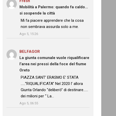
Fresh
su
Mobilità a Palermo: quando fa caldo…
si sospende la città
: “
Mi fa piacere apprendere che la cosa
non sembrava assurda solo a me.
”
Ago 5, 15:26
BELFAGOR
su
La giunta comunale vuole riqualificare
l’area nei pressi della foce del fiume
Oreto
: “
PIAZZA SANT’ ERASMO E’ STATA
……”RIQUALIFICATA” Nel 2020 l’ allora
Giunta Orlando “deliberò” di destinare……
dei milioni per “ La…
”
Ago 5, 06:55