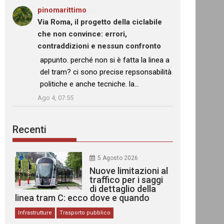
pinomarittimo
su
Via Roma, il progetto della ciclabile
che non convince: errori,
contraddizioni e nessun confronto
: “
appunto. perché non si è fatta la linea a
del tram? ci sono precise repsonsabilità
politiche e anche tecniche. la…
”
Ago 4, 07:55
Recenti
5 Agosto 2026
Nuove limitazioni al
traffico per i saggi
di dettaglio della
linea tram C: ecco dove e quando
Infrastrutture
Trasporto pubblico