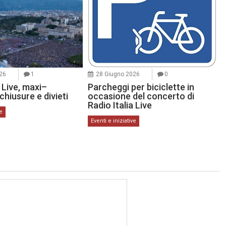
26
1
28 Giugno 2026
0
a Live, maxi–
Parcheggi per biciclette in
chiusure e divieti
occasione del concerto di
Radio Italia Live
ve
Eventi e iniziative