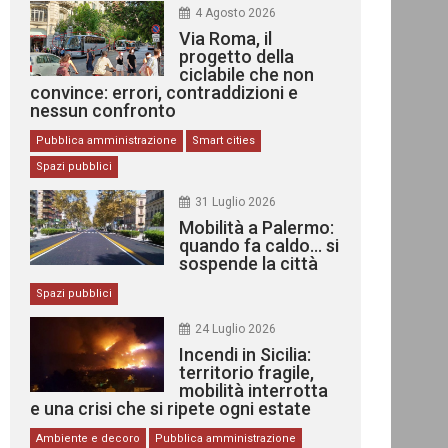
4 Agosto 2026
Via Roma, il
progetto della
ciclabile che non
convince: errori, contraddizioni e
nessun confronto
Pubblica amministrazione
Smart cities
Spazi pubblici
31 Luglio 2026
Mobilità a Palermo:
quando fa caldo… si
sospende la città
Spazi pubblici
24 Luglio 2026
Incendi in Sicilia:
territorio fragile,
mobilità interrotta
e una crisi che si ripete ogni estate
Ambiente e decoro
Pubblica amministrazione