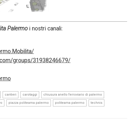
ita Palermo
i nostri canali:
rmo.Mobilita/
k.com/groups/31938246679/
lermo
,
,
,
,
cantieri
carotaggi
chiusura anello ferroviario di palermo
,
,
,
,
vo
piazza politeama palermo
politeama palermo
technis