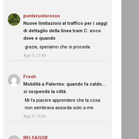
punteruolorosso
su
Nuove limitazioni al traffico per i saggi
di dettaglio della linea tram C: ecco
dove e quando
: “
grazie, speriamo che si proceda
”
Ago 5, 17:39
Fresh
su
Mobilità a Palermo: quando fa caldo…
si sospende la città
: “
Mi fa piacere apprendere che la cosa
non sembrava assurda solo a me.
”
Ago 5, 15:26
BELFAGOR
su