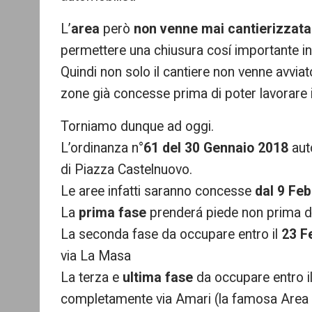
L’
area
però
non venne mai cantierizzata
permettere una chiusura cosí importante i
Quindi non solo il cantiere non venne avviato
zone già concesse prima di poter lavorare 
Torniamo dunque ad oggi.
L’ordinanza n°
61 del 30 Gennaio 2018
aut
di Piazza Castelnuovo.
Le aree infatti saranno concesse
dal 9 Fe
La
prima fase
prenderá piede non prima di 
La seconda fase da occupare entro il
23 F
via La Masa
La terza e
ultima fase
da occupare entro i
completamente via Amari (la famosa Area 