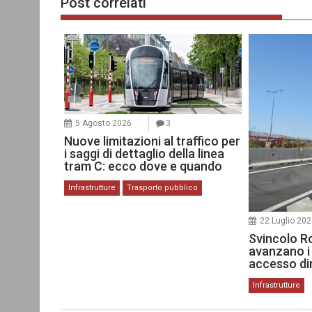
Post correlati
5 Agosto 2026
3
Nuove limitazioni al traffico per
i saggi di dettaglio della linea
tram C: ecco dove e quando
Infrastrutture
Trasporto pubblico
22 Luglio 20
Svincolo R
avanzano i 
accesso dir
Infrastrutture