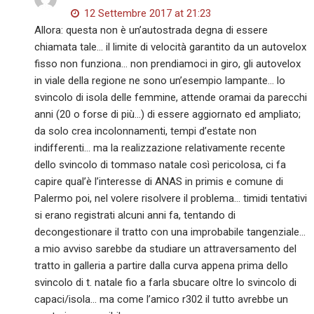
12 Settembre 2017 at 21:23
Allora: questa non è un’autostrada degna di essere
chiamata tale… il limite di velocità garantito da un autovelox
fisso non funziona… non prendiamoci in giro, gli autovelox
in viale della regione ne sono un’esempio lampante… lo
svincolo di isola delle femmine, attende oramai da parecchi
anni (20 o forse di più…) di essere aggiornato ed ampliato;
da solo crea incolonnamenti, tempi d’estate non
indifferenti… ma la realizzazione relativamente recente
dello svincolo di tommaso natale così pericolosa, ci fa
capire qual’è l’interesse di ANAS in primis e comune di
Palermo poi, nel volere risolvere il problema… timidi tentativi
si erano registrati alcuni anni fa, tentando di
decongestionare il tratto con una improbabile tangenziale…
a mio avviso sarebbe da studiare un attraversamento del
tratto in galleria a partire dalla curva appena prima dello
svincolo di t. natale fio a farla sbucare oltre lo svincolo di
capaci/isola… ma come l’amico r302 il tutto avrebbe un