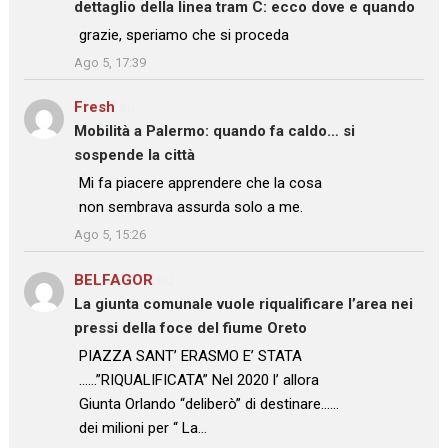
dettaglio della linea tram C: ecco dove e quando
: “
grazie, speriamo che si proceda
”
Ago 5, 17:39
Fresh
su
Mobilità a Palermo: quando fa caldo… si
sospende la città
: “
Mi fa piacere apprendere che la cosa
non sembrava assurda solo a me.
”
Ago 5, 15:26
BELFAGOR
su
La giunta comunale vuole riqualificare l’area nei
pressi della foce del fiume Oreto
: “
PIAZZA SANT’ ERASMO E’ STATA
……”RIQUALIFICATA” Nel 2020 l’ allora
Giunta Orlando “deliberò” di destinare……
dei milioni per “ La…
”