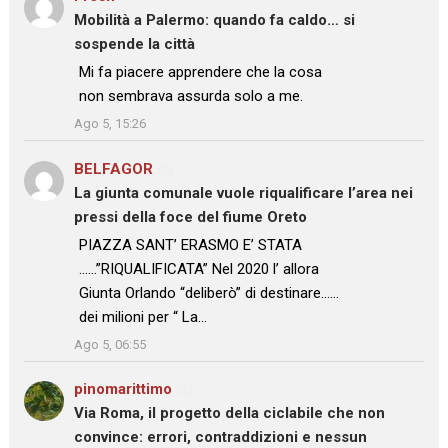
Mobilità a Palermo: quando fa caldo… si
sospende la città
: “
Mi fa piacere apprendere che la cosa
non sembrava assurda solo a me.
”
Ago 5, 15:26
BELFAGOR
su
La giunta comunale vuole riqualificare l’area nei
pressi della foce del fiume Oreto
: “
PIAZZA SANT’ ERASMO E’ STATA
……”RIQUALIFICATA” Nel 2020 l’ allora
Giunta Orlando “deliberò” di destinare……
dei milioni per “ La…
”
Ago 5, 06:55
pinomarittimo
su
Via Roma, il progetto della ciclabile che non
convince: errori, contraddizioni e nessun