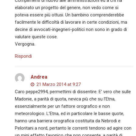
Complimenti di nuovo alle amministrazioni ed a chi ha
elaborato un progetto del genere, non vedo come si
poteva essere più ottusi. Un bambino comprenderebbe
facilmente le difficoltà di lavorare in certe condizioni, ma
decine di avvocati-ingegneri-politici non sono in grado di
valutare queste cose.
Vergogna.
Rispondi
Andrea
21 Marzo 2014 at 9:27
Caro peppe2994, permettimi di dissentire. E’ vero che sulle
Madonie, a parità di quota, nevica più che su l’Etna,
essenzialmente per un fattore orografico e non
meteorologico. L’Etna, ed in particolare le basse quote,
hanno una barriera orografica costituita da Nebrodi e
Peloritani a nord, pertanto le correnti tendono ad agire con
un mini effetto favonico che non consente, a parità di