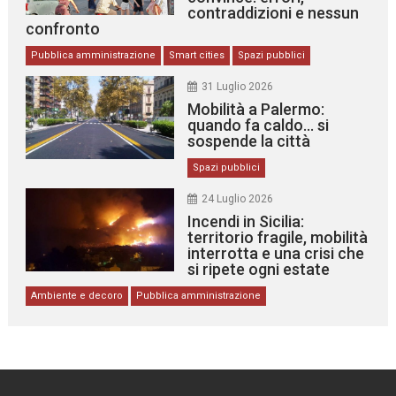
contraddizioni e nessun
confronto
Pubblica amministrazione
Smart cities
Spazi pubblici
31 Luglio 2026
Mobilità a Palermo:
quando fa caldo… si
sospende la città
Spazi pubblici
24 Luglio 2026
Incendi in Sicilia:
territorio fragile, mobilità
interrotta e una crisi che
si ripete ogni estate
Ambiente e decoro
Pubblica amministrazione