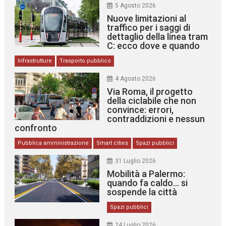
5 Agosto 2026
Nuove limitazioni al
traffico per i saggi di
dettaglio della linea tram
C: ecco dove e quando
Infrastrutture
Trasporto pubblico
4 Agosto 2026
Via Roma, il progetto
della ciclabile che non
convince: errori,
contraddizioni e nessun
confronto
Pubblica amministrazione
Smart cities
Spazi pubblici
31 Luglio 2026
Mobilità a Palermo:
quando fa caldo… si
sospende la città
Spazi pubblici
24 Luglio 2026