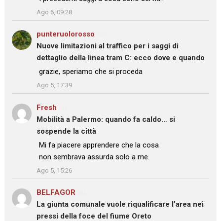
”
Ago 6, 09:28
punteruolorosso
su
Nuove limitazioni al traffico per i saggi di
dettaglio della linea tram C: ecco dove e quando
: “
grazie, speriamo che si proceda
”
Ago 5, 17:39
Fresh
su
Mobilità a Palermo: quando fa caldo… si
sospende la città
: “
Mi fa piacere apprendere che la cosa
non sembrava assurda solo a me.
”
Ago 5, 15:26
BELFAGOR
su
La giunta comunale vuole riqualificare l’area nei
pressi della foce del fiume Oreto