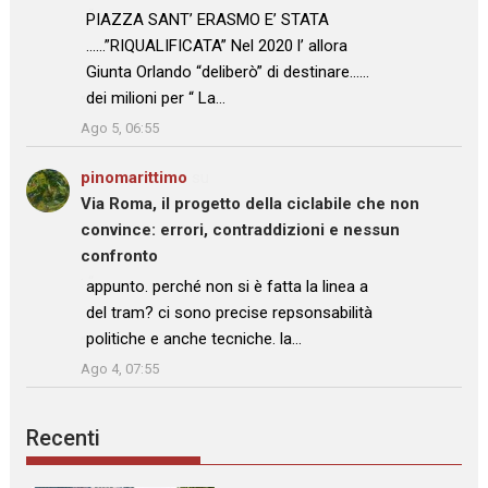
: “
PIAZZA SANT’ ERASMO E’ STATA
……”RIQUALIFICATA” Nel 2020 l’ allora
Giunta Orlando “deliberò” di destinare……
dei milioni per “ La…
”
Ago 5, 06:55
pinomarittimo
su
Via Roma, il progetto della ciclabile che non
convince: errori, contraddizioni e nessun
confronto
: “
appunto. perché non si è fatta la linea a
del tram? ci sono precise repsonsabilità
politiche e anche tecniche. la…
”
Ago 4, 07:55
Recenti