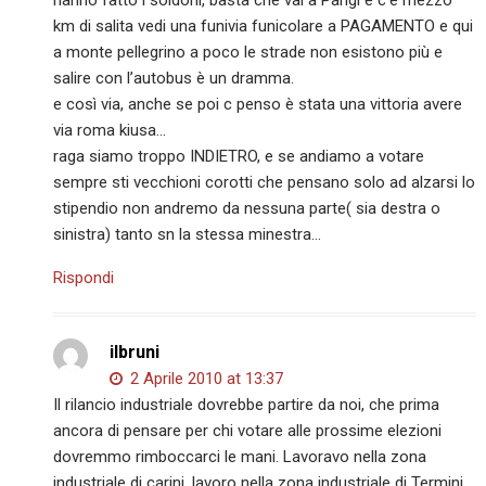
hanno fatto i soldoni, basta che vai a Parigi e c’è mezzo
km di salita vedi una funivia funicolare a PAGAMENTO e qui
a monte pellegrino a poco le strade non esistono più e
salire con l’autobus è un dramma.
e così via, anche se poi c penso è stata una vittoria avere
via roma kiusa…
raga siamo troppo INDIETRO, e se andiamo a votare
sempre sti vecchioni corotti che pensano solo ad alzarsi lo
stipendio non andremo da nessuna parte( sia destra o
sinistra) tanto sn la stessa minestra…
Rispondi
ilbruni
2 Aprile 2010 at 13:37
Il rilancio industriale dovrebbe partire da noi, che prima
ancora di pensare per chi votare alle prossime elezioni
dovremmo rimboccarci le mani. Lavoravo nella zona
industriale di carini, lavoro nella zona industriale di Termini