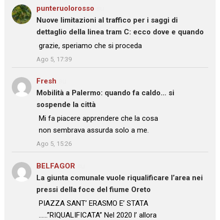
punteruolorosso
su
Nuove limitazioni al traffico per i saggi di
dettaglio della linea tram C: ecco dove e quando
: “
grazie, speriamo che si proceda
”
Ago 5, 17:39
Fresh
su
Mobilità a Palermo: quando fa caldo… si
sospende la città
: “
Mi fa piacere apprendere che la cosa
non sembrava assurda solo a me.
”
Ago 5, 15:26
BELFAGOR
su
La giunta comunale vuole riqualificare l’area nei
pressi della foce del fiume Oreto
: “
PIAZZA SANT’ ERASMO E’ STATA
……”RIQUALIFICATA” Nel 2020 l’ allora