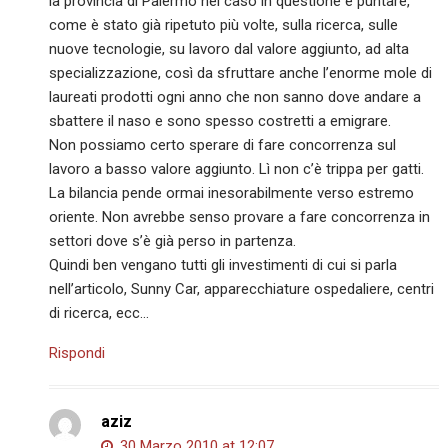
la provincia di Palermo nel caso in questione è puntare,
come è stato già ripetuto più volte, sulla ricerca, sulle
nuove tecnologie, su lavoro dal valore aggiunto, ad alta
specializzazione, così da sfruttare anche l’enorme mole di
laureati prodotti ogni anno che non sanno dove andare a
sbattere il naso e sono spesso costretti a emigrare.
Non possiamo certo sperare di fare concorrenza sul
lavoro a basso valore aggiunto. Lì non c’è trippa per gatti.
La bilancia pende ormai inesorabilmente verso estremo
oriente. Non avrebbe senso provare a fare concorrenza in
settori dove s’è già perso in partenza.
Quindi ben vengano tutti gli investimenti di cui si parla
nell’articolo, Sunny Car, apparecchiature ospedaliere, centri
di ricerca, ecc…
Rispondi
aziz
30 Marzo 2010 at 12:07