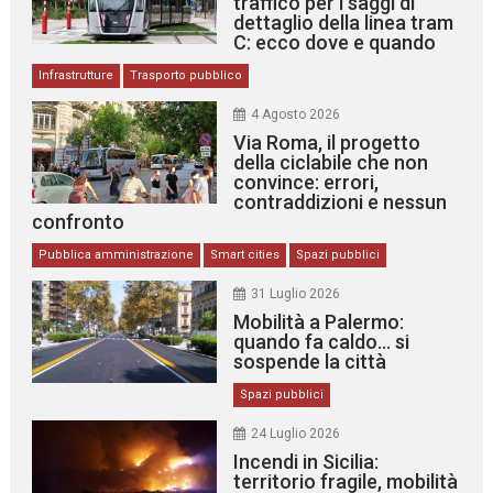
traffico per i saggi di
dettaglio della linea tram
C: ecco dove e quando
Infrastrutture
Trasporto pubblico
4 Agosto 2026
Via Roma, il progetto
della ciclabile che non
convince: errori,
contraddizioni e nessun
confronto
Pubblica amministrazione
Smart cities
Spazi pubblici
31 Luglio 2026
Mobilità a Palermo:
quando fa caldo… si
sospende la città
Spazi pubblici
24 Luglio 2026
Incendi in Sicilia:
territorio fragile, mobilità