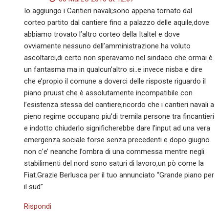
Io aggiungo i Cantieri navali;sono appena tornato dal
corteo partito dal cantiere fino a palazzo delle aquile,dove
abbiamo trovato l’altro corteo della Italtel e dove
ovviamente nessuno dell’amministrazione ha voluto
ascoltarci,di certo non speravamo nel sindaco che ormai è
un fantasma ma in qualcun’altro si..e invece nisba e dire
che e’propio il comune a doverci delle risposte riguardo il
piano pruust che è assolutamente incompatibile con
l’esistenza stessa del cantiere;ricordo che i cantieri navali a
pieno regime occupano piu’di tremila persone tra fincantieri
e indotto chiuderlo significherebbe dare l’input ad una vera
emergenza sociale forse senza precedenti e dopo giugno
non c’e’ neanche l’ombra di una commessa mentre negli
stabilimenti del nord sono saturi di lavoro,un pò come la
Fiat.Grazie Berlusca per il tuo annunciato “Grande piano per
il sud”
Rispondi