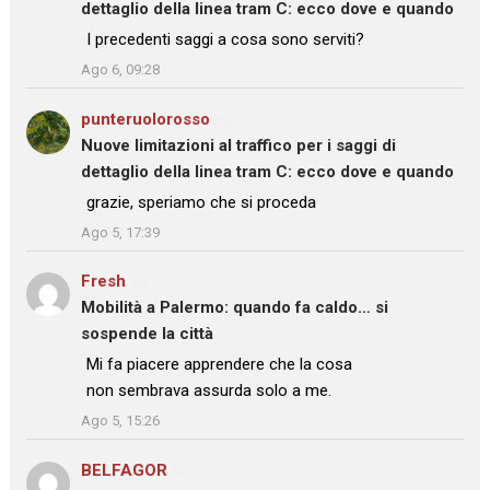
dettaglio della linea tram C: ecco dove e quando
: “
I precedenti saggi a cosa sono serviti?
”
Ago 6, 09:28
punteruolorosso
su
Nuove limitazioni al traffico per i saggi di
dettaglio della linea tram C: ecco dove e quando
: “
grazie, speriamo che si proceda
”
Ago 5, 17:39
Fresh
su
Mobilità a Palermo: quando fa caldo… si
sospende la città
: “
Mi fa piacere apprendere che la cosa
non sembrava assurda solo a me.
”
Ago 5, 15:26
BELFAGOR
su