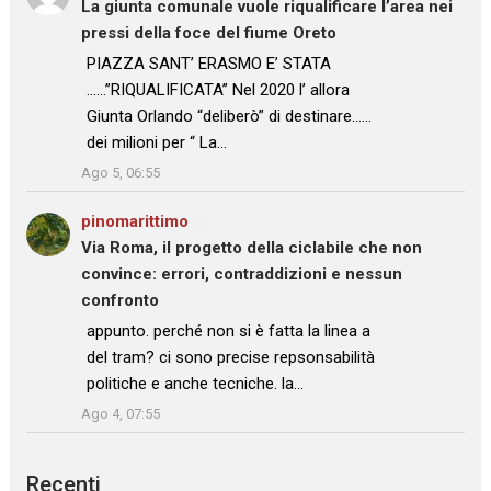
La giunta comunale vuole riqualificare l’area nei
pressi della foce del fiume Oreto
: “
PIAZZA SANT’ ERASMO E’ STATA
……”RIQUALIFICATA” Nel 2020 l’ allora
Giunta Orlando “deliberò” di destinare……
dei milioni per “ La…
”
Ago 5, 06:55
pinomarittimo
su
Via Roma, il progetto della ciclabile che non
convince: errori, contraddizioni e nessun
confronto
: “
appunto. perché non si è fatta la linea a
del tram? ci sono precise repsonsabilità
politiche e anche tecniche. la…
”
Ago 4, 07:55
Recenti