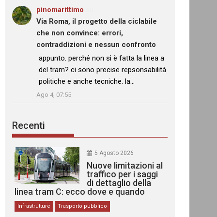
pinomarittimo
su
Via Roma, il progetto della ciclabile
che non convince: errori,
contraddizioni e nessun confronto
: “
appunto. perché non si è fatta la linea a
del tram? ci sono precise repsonsabilità
politiche e anche tecniche. la…
”
Ago 4, 07:55
Recenti
5 Agosto 2026
Nuove limitazioni al
traffico per i saggi
di dettaglio della
linea tram C: ecco dove e quando
Infrastrutture
Trasporto pubblico