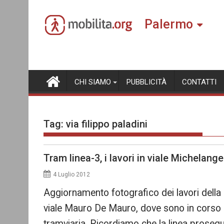
Skip
to
Palermo
content
CHI SIAMO
PUBBLICITÀ
CONTATTI
Tag:
via filippo paladini
Tram linea-3, i lavori in viale Michelange
4 Luglio 2012
Aggiornamento fotografico dei lavori della
viale Mauro De Mauro, dove sono in corso i 
tramviaria. Ricordiamo che la linea prosegui