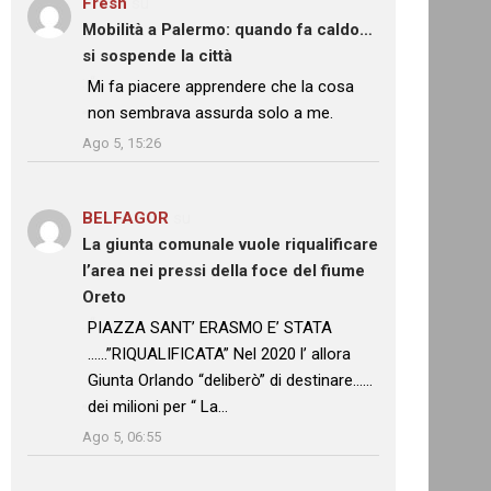
Fresh
su
Mobilità a Palermo: quando fa caldo…
si sospende la città
: “
Mi fa piacere apprendere che la cosa
non sembrava assurda solo a me.
”
Ago 5, 15:26
BELFAGOR
su
La giunta comunale vuole riqualificare
l’area nei pressi della foce del fiume
Oreto
: “
PIAZZA SANT’ ERASMO E’ STATA
……”RIQUALIFICATA” Nel 2020 l’ allora
Giunta Orlando “deliberò” di destinare……
dei milioni per “ La…
”
Ago 5, 06:55