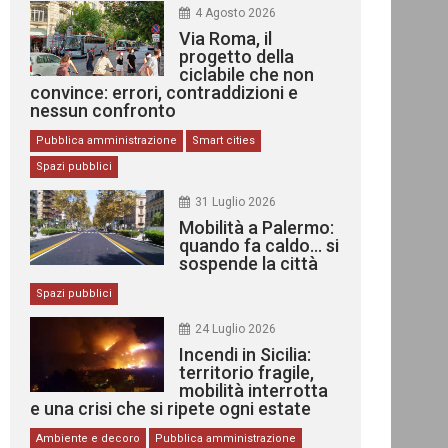
4 Agosto 2026
Via Roma, il
progetto della
ciclabile che non
convince: errori, contraddizioni e
nessun confronto
Pubblica amministrazione
Smart cities
Spazi pubblici
31 Luglio 2026
Mobilità a Palermo:
quando fa caldo… si
sospende la città
Spazi pubblici
24 Luglio 2026
Incendi in Sicilia:
territorio fragile,
mobilità interrotta
e una crisi che si ripete ogni estate
Ambiente e decoro
Pubblica amministrazione