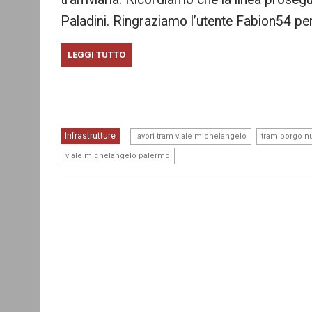
Paladini. Ringraziamo l’utente Fabion54 per 
LEGGI TUTTO
,
Infrastrutture
lavori tram viale michelangelo
tram borgo n
viale michelangelo palermo