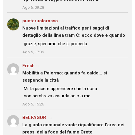
”
Ago 6, 09:28
punteruolorosso
su
Nuove limitazioni al traffico per i saggi di
dettaglio della linea tram C: ecco dove e quando
: “
grazie, speriamo che si proceda
”
Ago 5, 17:39
Fresh
su
Mobilità a Palermo: quando fa caldo… si
sospende la città
: “
Mi fa piacere apprendere che la cosa
non sembrava assurda solo a me.
”
Ago 5, 15:26
BELFAGOR
su
La giunta comunale vuole riqualificare l’area nei
pressi della foce del fiume Oreto