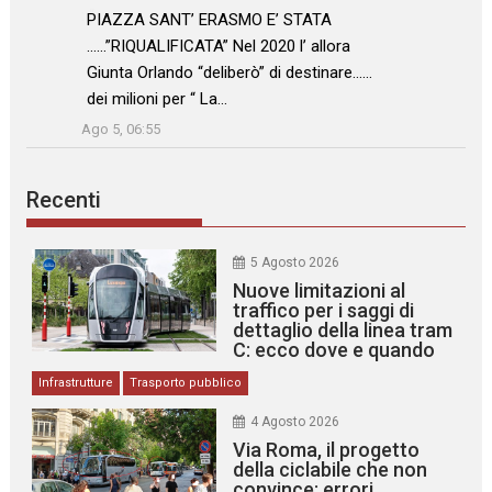
: “
PIAZZA SANT’ ERASMO E’ STATA
……”RIQUALIFICATA” Nel 2020 l’ allora
Giunta Orlando “deliberò” di destinare……
dei milioni per “ La…
”
Ago 5, 06:55
Recenti
5 Agosto 2026
Nuove limitazioni al
traffico per i saggi di
dettaglio della linea tram
C: ecco dove e quando
Infrastrutture
Trasporto pubblico
4 Agosto 2026
Via Roma, il progetto
della ciclabile che non
convince: errori,