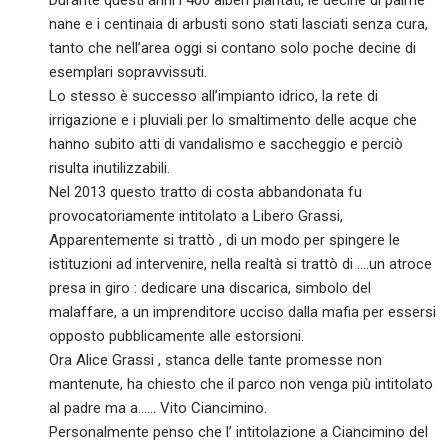
Durante questi anni i 400 alberi piantati, le decine di palme
nane e i centinaia di arbusti sono stati lasciati senza cura,
tanto che nell’area oggi si contano solo poche decine di
esemplari sopravvissuti.
Lo stesso è successo all’impianto idrico, la rete di
irrigazione e i pluviali per lo smaltimento delle acque che
hanno subito atti di vandalismo e saccheggio e perciò
risulta inutilizzabili.
Nel 2013 questo tratto di costa abbandonata fu
provocatoriamente intitolato a Libero Grassi,
Apparentemente si trattò , di un modo per spingere le
istituzioni ad intervenire, nella realtà si trattò di ….un atroce
presa in giro : dedicare una discarica, simbolo del
malaffare, a un imprenditore ucciso dalla mafia per essersi
opposto pubblicamente alle estorsioni.
Ora Alice Grassi , stanca delle tante promesse non
mantenute, ha chiesto che il parco non venga più intitolato
al padre ma a…… Vito Ciancimino.
Personalmente penso che l’ intitolazione a Ciancimino del