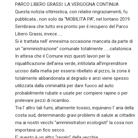
PARCO LIBERO GRASSI: LA VERGOGNA CONTINUA
Questa notizia ottimistica, con relativi ringraziamenti, fu
pubblicata , non solo da “MOBILITA PA”, nel lontano 2019.
Sembrava che tutto era pronto per il recupero del Parco
Libero Grassi, invece……
Si è trattata nell’ ennesima occasione mancata da parte di
un “amministrazione” comunale totalmente ……catatonica.
In attesa che il Comune inizi questi lavori per la
riqualificazione dell’area verde, intitolata all’imprenditore
ucciso dalla mafia per essersi ribellato al pizzo, la zona è
totalmente abbandonata al degrado e anzi viene spesso
utilizzata dalla criminalità per dare fuoco ad auto
probabilmente rubate e usate per compiere rapine o per
prelevare pezzi di ricambio.
Tra l’ altro tali fumi, altamente tossici, inquinano l’ aria della
costa sud, determinando gravi problemi di salute ai cittadini
ma ai nostri vecchi “amministratori ecologisti” la cosa non
importava un fico secco.
E’ questo è un altro “regalo” della vecchia