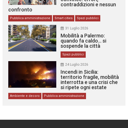
contraddizioni e nessun
confronto
Pubblica amministrazione
Smart cities
Spazi pubblici
31 Luglio 2026
Mobilità a Palermo:
quando fa caldo… si
sospende la città
Spazi pubblici
24 Luglio 2026
Incendi in Sicilia:
territorio fragile, mobilità
interrotta e una crisi che
si ripete ogni estate
Ambiente e decoro
Pubblica amministrazione