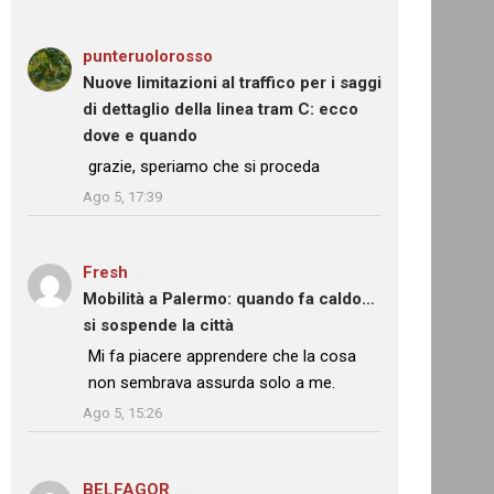
punteruolorosso
su
Nuove limitazioni al traffico per i saggi
di dettaglio della linea tram C: ecco
dove e quando
: “
grazie, speriamo che si proceda
”
Ago 5, 17:39
Fresh
su
Mobilità a Palermo: quando fa caldo…
si sospende la città
: “
Mi fa piacere apprendere che la cosa
non sembrava assurda solo a me.
”
Ago 5, 15:26
BELFAGOR
su