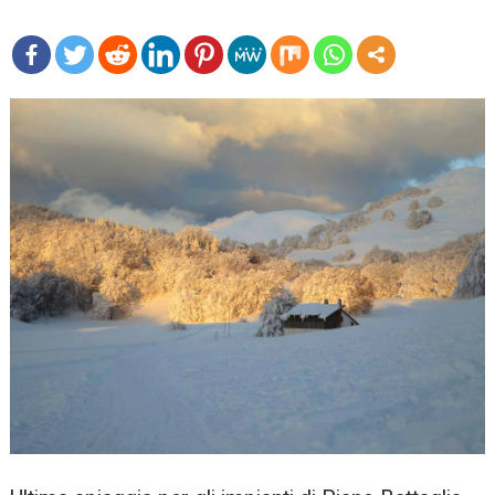
mo
re