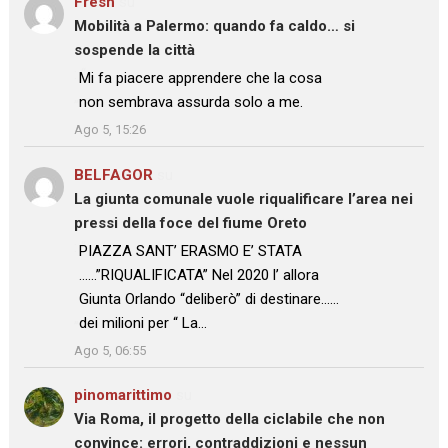
Fresh
su
Mobilità a Palermo: quando fa caldo… si
sospende la città
: “
Mi fa piacere apprendere che la cosa
non sembrava assurda solo a me.
”
Ago 5, 15:26
BELFAGOR
su
La giunta comunale vuole riqualificare l’area nei
pressi della foce del fiume Oreto
: “
PIAZZA SANT’ ERASMO E’ STATA
……”RIQUALIFICATA” Nel 2020 l’ allora
Giunta Orlando “deliberò” di destinare……
dei milioni per “ La…
”
Ago 5, 06:55
pinomarittimo
su
Via Roma, il progetto della ciclabile che non
convince: errori, contraddizioni e nessun