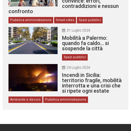
convince: errori,
contraddizioni e nessun
confronto
Pubblica amministrazione
Smart cities
Spazi pubblici
31 Luglio 2026
Mobilità a Palermo:
quando fa caldo… si
sospende la città
Spazi pubblici
24 Luglio 2026
Incendi in Sicilia:
territorio fragile, mobilità
interrotta e una crisi che
si ripete ogni estate
Ambiente e decoro
Pubblica amministrazione